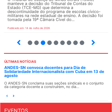
manteve a decisão do Tribunal de Contas do
Estado (TCE-MG) que determina a
descontinuidade do programa de escolas cívico-
militares na rede estadual de ensino. A decisão foi
tomada pela 19ª Câmara Cível do...
Publicado em: 14 de Julho de 2026
2
3
4
5
6
7
8
9
ÚLTIMAS NOTÍCIAS
ANDES-SN convoca docentes para Dia de
Solidariedade Internacionalista com Cuba em 13 de
agosto
O ANDES-SN conclama suas seções sindicais e o conjunto
da categoria docente a construírem, no dia...
EVENTOS