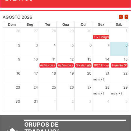
AGOSTO 2026
Dom
Seg
Ter
Qua
Qui
Sex
Sáb
26
27
28
29
30
31
1
XIV Congresso Brasileiro 
2
3
4
5
6
7
8
9
10
11
12
13
14
15
Ações de solidariedade a Cuba no Rio Grande do Sul - 100 anos 
Ações de solidariedade a Cuba no Rio Grande do Su
Dia de Luta em Defesa de Cuba e da S
102º Encontro da Regional
Reunião GTPE
16
17
18
19
20
21
22
mais +3
23
24
25
26
27
28
29
mais +2
mais +3
30
31
1
2
3
4
5
GRUPOS DE