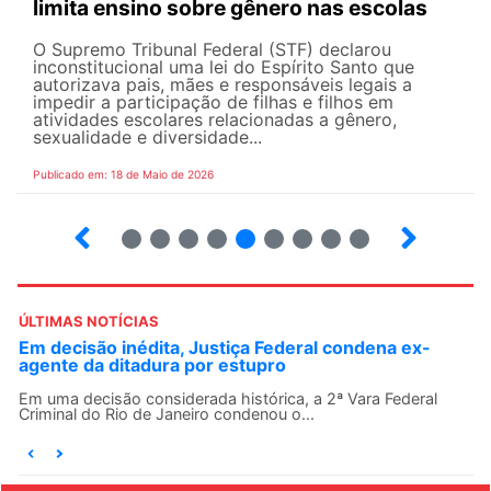
limita ensino sobre gênero nas escolas
O Supremo Tribunal Federal (STF) declarou
inconstitucional uma lei do Espírito Santo que
autorizava pais, mães e responsáveis legais ​​a
impedir a participação de filhas e filhos em
atividades escolares relacionadas a gênero,
sexualidade e diversidade...
Publicado em: 18 de Maio de 2026
5
6
7
8
9
10
12
13
ÚLTIMAS NOTÍCIAS
Em decisão inédita, Justiça Federal condena ex-
agente da ditadura por estupro
Em uma decisão considerada histórica, a 2ª Vara Federal
Criminal do Rio de Janeiro condenou o...