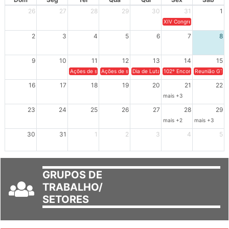
26
27
28
29
30
31
1
XIV Congresso Brasileiro 
2
3
4
5
6
7
8
9
10
11
12
13
14
15
Ações de solidariedade a Cuba no Rio Grande do Sul - 100 anos 
Ações de solidariedade a Cuba no Rio Grande do Su
Dia de Luta em Defesa de Cuba e da S
102º Encontro da Regional
Reunião GTPE
16
17
18
19
20
21
22
mais +3
23
24
25
26
27
28
29
mais +2
mais +3
30
31
1
2
3
4
5
GRUPOS DE
TRABALHO/
SETORES