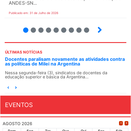
ANDES-SN...
Publicado em: 31 de Julho de 2026
2
3
4
5
6
7
8
9
ÚLTIMAS NOTÍCIAS
ntra
ANDES-SN convoca docentes para Dia de
Solidariedade Internacionalista com Cuba em 13 de
agosto
O ANDES-SN conclama suas seções sindicais e o conjunto
da categoria docente a construírem, no dia...
EVENTOS
AGOSTO 2026
Dom
Seg
Ter
Qua
Qui
Sex
Sáb