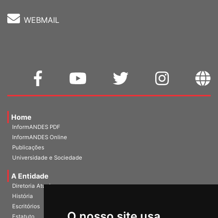
WEBMAIL
Home
InformANDES PDF
InformANDES Online
Publicações
Universidade e Sociedade
A Entidade
Diretoria Atual
História
Escritórios
O nosso site usa
Estatuto