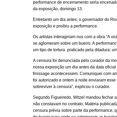
performance de encerramento seria encenada p
da exposição, domingo 13.
Entretanto um dia antes, o governador do Rio
exposição e proibiu a performance.
Os artistas interagiriam nus com a obra “A v
se aglomeram sobre um bueiro. A performance 
um tipo de tortura praticado pela ditadura: u
A censura foi denunciada pelo curador da mo
nossa exposição um dia antes da data oficia
finissage acontecessem. Comuniquei com ant
foi autorizado e ontem à noite enviaram esse
sobreviver à censura”, explicou o curador.
Segundo Figueiredo, Witzel mandou fechar 
não constavam no contrato. Matéria publicad
censura prévia sobre parte da performance, qu
do bueiro para onde se aglomeram as baratas