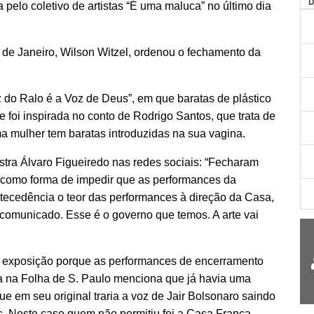
elo coletivo de artistas “É uma maluca” no último dia
 de Janeiro, Wilson Witzel, ordenou o fechamento da
oz do Ralo é a Voz de Deus”, em que baratas de plástico
foi inspirada no conto de Rodrigo Santos, que trata de
ma mulher tem baratas introduzidas na sua vagina.
stra Álvaro Figueiredo nas redes sociais: “Fecharam
l como forma de impedir que as performances da
ecedência o teor das performances à direção da Casa,
 comunicado. Esse é o governo que temos. A arte vai
a exposição porque as performances de encerramento
a na Folha de S. Paulo menciona que já havia uma
e em seu original traria a voz de Jair Bolsonaro saindo
. Neste caso quem não permitiu foi a Casa França-