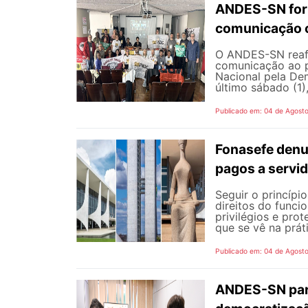
ANDES-SN fort
comunicação c
O ANDES-SN reafi
comunicação ao p
Nacional pela De
último sábado (1),
Publicado em: 04 de Agost
Fonasefe denu
pagos a servi
Seguir o princípi
direitos do funci
privilégios e pro
que se vê na prát
Publicado em: 04 de Agost
ANDES-SN part