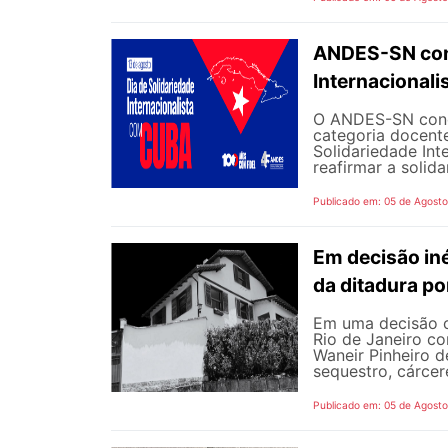
ANDES-SN conv
Internacional
O ANDES-SN concl
categoria docente
Solidariedade Int
reafirmar a solida
Publicado em: 05 de Agost
Em decisão iné
da ditadura p
Em uma decisão co
Rio de Janeiro c
Waneir Pinheiro 
sequestro, cárcere
Publicado em: 05 de Agost