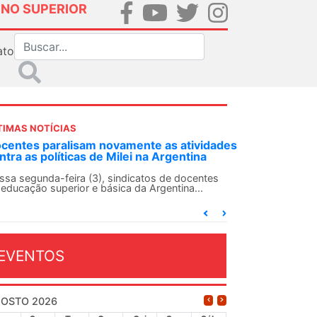
INO SUPERIOR
ato
TIMAS NOTÍCIAS
m novamente as atividades
ANDES-SN convoca docentes
 de Milei na Argentina
Solidariedade Internacional
13 de agosto
3), sindicatos de docentes
e básica da Argentina...
O ANDES-SN conclama suas seçõe
conjunto da categoria docente a 
dia...
EVENTOS
OSTO 2026