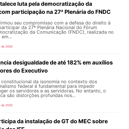
alece luta pela democratização da
om participação na 27ª Plenária do FNDC
rmou seu compromisso com a defesa do direito à
articipar da 27ª Plenária Nacional do Fórum
mocratização da Comunicação (FNDC), realizada no
 em...
o de 2026
ncia desigualdade de até 182% em auxílios
dores do Executivo
o constitucional da isonomia no contexto dos
onalismo federal é fundamental para impedir
teger os servidores e as servidoras. No entanto, o
ica são distorções profundas nos...
o de 2026
icipa da instalação de GT do MEC sobre