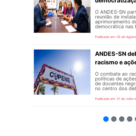
democratizaçã
O ANDES-SN partic
reunião de instal
aprimoramento do
democrática nas I
Publicado em: 03 de Agost
ANDES-SN deba
racismo e açõ
O combate ao rac
políticas de açõe
de docentes negra
no centro dos de
Publicado em: 31 de Julho 
2
3
4
5