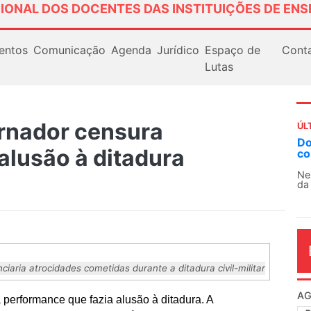
IONAL DOS DOCENTES DAS INSTITUIÇÕES DE ENS
entos
Comunicação
Agenda
Jurídico
Espaço de
Cont
Lutas
ernador censura
ÚL
Docentes paralisa
alusão à ditadura
contra as políticas
Nessa segunda-feira (
da educação superior 
iaria atrocidades cometidas durante a ditadura civil-militar
AG
 performance que fazia alusão à ditadura. A