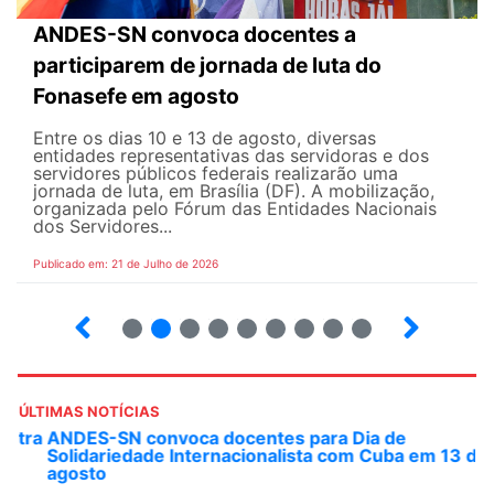
ANDES-SN convoca docentes a
participarem de jornada de luta do
Fonasefe em agosto
Entre os dias 10 e 13 de agosto, diversas
entidades representativas das servidoras e dos
servidores públicos federais realizarão uma
jornada de luta, em Brasília (DF). A mobilização,
organizada pelo Fórum das Entidades Nacionais
dos Servidores...
Publicado em: 21 de Julho de 2026
2
3
4
5
6
7
8
9
ÚLTIMAS NOTÍCIAS
ANDES-SN convoca docentes para Dia de
Solidariedade Internacionalista com Cuba em 13 de
agosto