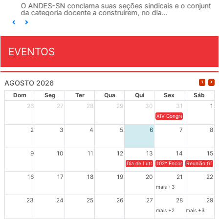
O ANDES-SN conclama suas seções sindicais e o conjunto
da categoria docente a construírem, no dia...
EVENTOS
AGOSTO 2026
Dom
Seg
Ter
Qua
Qui
Sex
Sáb
26
27
28
29
30
31
1
XIV Congresso Brasileiro 
2
3
4
5
6
7
8
9
10
11
12
13
14
15
Dia de Luta em Defesa de Cuba e da S
102º Encontro da Regional
Reunião GTPE
16
17
18
19
20
21
22
mais +3
23
24
25
26
27
28
29
mais +2
mais +3