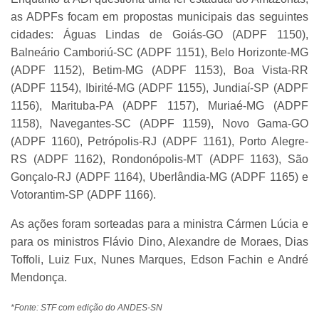
as ADPFs focam em propostas municipais das seguintes
cidades: Águas Lindas de Goiás-GO (ADPF 1150),
Balneário Camboriú-SC (ADPF 1151), Belo Horizonte-MG
(ADPF 1152), Betim-MG (ADPF 1153), Boa Vista-RR
(ADPF 1154), Ibirité-MG (ADPF 1155), Jundiaí-SP (ADPF
1156), Marituba-PA (ADPF 1157), Muriaé-MG (ADPF
1158), Navegantes-SC (ADPF 1159), Novo Gama-GO
(ADPF 1160), Petrópolis-RJ (ADPF 1161), Porto Alegre-
RS (ADPF 1162), Rondonópolis-MT (ADPF 1163), São
Gonçalo-RJ (ADPF 1164), Uberlândia-MG (ADPF 1165) e
Votorantim-SP (ADPF 1166).
As ações foram sorteadas para a ministra Cármen Lúcia e
para os ministros Flávio Dino, Alexandre de Moraes, Dias
Toffoli, Luiz Fux, Nunes Marques, Edson Fachin e André
Mendonça.
*Fonte: STF com edição do ANDES-SN