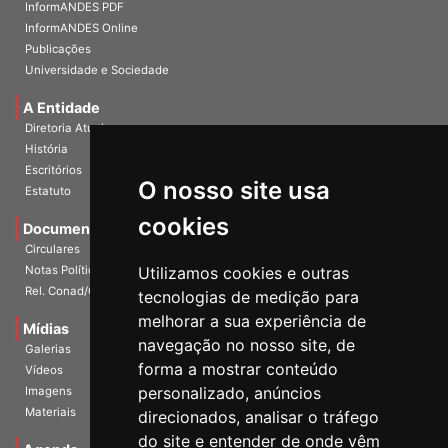
Home
InformANDES PDF
InformANDES Online
Publicações
Universidade e Sociedade
A Entidade
Diretoria Atual
História
O nosso site usa
Escritórios
Estatuto
cookies
Documentos
Circulares
Utilizamos cookies e outras
Notas Políticas
tecnologias de medição para
Rel. Conad/Congresso
melhorar a sua experiência de
navegação no nosso site, de
Mídias
Galerias
forma a mostrar conteúdo
Vídeos
personalizado, anúncios
Imagens
direcionados, analisar o tráfego
Materiais
do site e entender de onde vêm