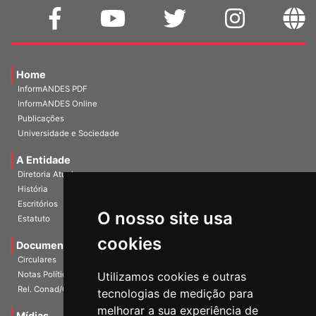
Home
InformANDES PDF
InformANDES Online
Publicações
Universidade e Sociedade
A Entidade
Diretoria Atual
História
Escritórios
O nosso site usa
Estatuto
cookies
Documentos
Circulares
Notas Políticas
Utilizamos cookies e outras
Rel. Conad/Congresso
tecnologias de medição para
melhorar a sua experiência de
Mídias