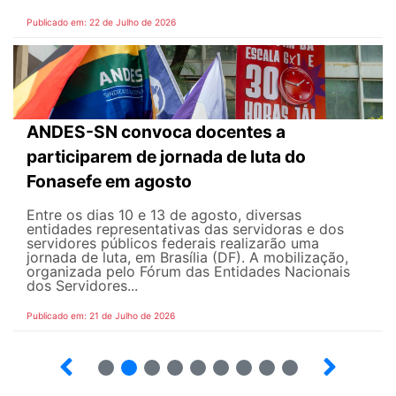
Publicado em: 22 de Julho de 2026
ANDES-SN convoca docentes a
participarem de jornada de luta do
Fonasefe em agosto
Entre os dias 10 e 13 de agosto, diversas
entidades representativas das servidoras e dos
servidores públicos federais realizarão uma
jornada de luta, em Brasília (DF). A mobilização,
organizada pelo Fórum das Entidades Nacionais
dos Servidores...
Publicado em: 21 de Julho de 2026
2
3
4
5
6
7
8
9