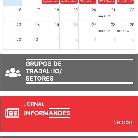
Ações de solidariedade a Cuba no Rio Grande do Sul - 100 anos 
Ações de solidariedade a Cuba no Rio Grande do Su
Dia de Luta em Defesa de Cuba e da S
102º Encontro da Regional
Reunião GTPE
16
17
18
19
20
21
22
mais +3
23
24
25
26
27
28
29
mais +2
mais +3
30
31
1
2
3
4
5
GRUPOS DE
TRABALHO/
SETORES
JORNAL
INFORM
ANDES
Ver todos