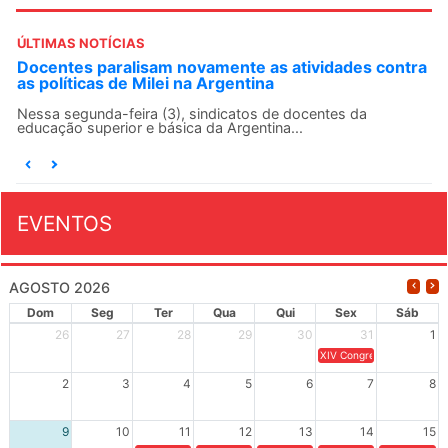
ÚLTIMAS NOTÍCIAS
Docentes paralisam novamente as atividades contra
as políticas de Milei na Argentina
Nessa segunda-feira (3), sindicatos de docentes da
educação superior e básica da Argentina...
EVENTOS
AGOSTO 2026
Dom
Seg
Ter
Qua
Qui
Sex
Sáb
26
27
28
29
30
31
1
XIV Congresso Brasileiro 
2
3
4
5
6
7
8
9
10
11
12
13
14
15