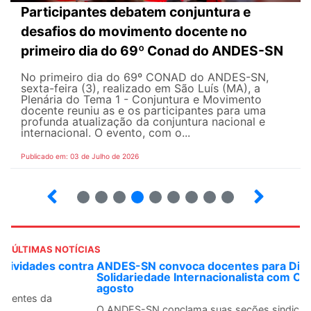
Participantes debatem conjuntura e
desafios do movimento docente no
primeiro dia do 69º Conad do ANDES-SN
No primeiro dia do 69º CONAD do ANDES-SN,
sexta-feira (3), realizado em São Luís (MA), a
Plenária do Tema 1 - Conjuntura e Movimento
docente reuniu as e os participantes para uma
profunda atualização da conjuntura nacional e
internacional. O evento, com o...
Publicado em: 03 de Julho de 2026
2
3
4
5
6
7
8
9
ÚLTIMAS NOTÍCIAS
ANDES-SN convoca docentes para Dia de
Solidariedade Internacionalista com Cuba em 13 de
agosto
O ANDES-SN conclama suas seções sindicais e o conjunto