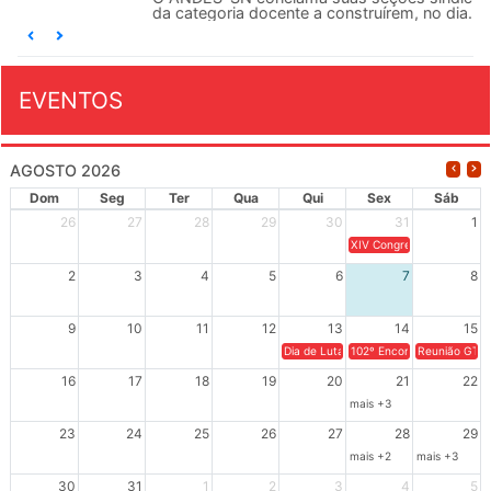
da categoria docente a construírem, no dia...
EVENTOS
AGOSTO 2026
Dom
Seg
Ter
Qua
Qui
Sex
Sáb
26
27
28
29
30
31
1
XIV Congresso Brasileiro 
2
3
4
5
6
7
8
9
10
11
12
13
14
15
Dia de Luta em Defesa de Cuba e da S
102º Encontro da Regional
Reunião GTPE
16
17
18
19
20
21
22
mais +3
23
24
25
26
27
28
29
mais +2
mais +3