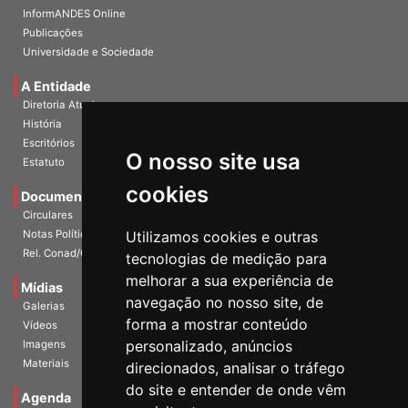
InformANDES PDF
InformANDES Online
Publicações
Universidade e Sociedade
A Entidade
Diretoria Atual
História
O nosso site usa
Escritórios
Estatuto
cookies
Documentos
Circulares
Utilizamos cookies e outras
Notas Políticas
tecnologias de medição para
Rel. Conad/Congresso
melhorar a sua experiência de
navegação no nosso site, de
Mídias
Galerias
forma a mostrar conteúdo
Vídeos
personalizado, anúncios
Imagens
direcionados, analisar o tráfego
Materiais
do site e entender de onde vêm