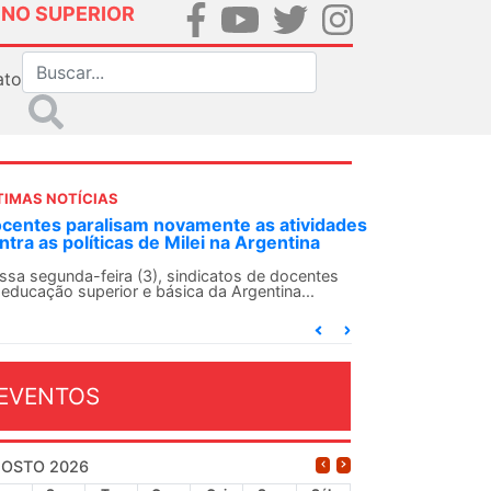
INO SUPERIOR
ato
TIMAS NOTÍCIAS
dades
ANDES-SN convoca docentes para Dia de
Solidariedade Internacionalista com Cuba em
13 de agosto
es
O ANDES-SN conclama suas seções sindicais e o
conjunto da categoria docente a construírem, no
dia...
EVENTOS
OSTO 2026