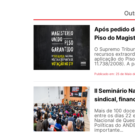
Out
Após pedido de
Piso do Magist
O Supremo Tribun
recursos extraord
aplicação do Piso 
11.738/2008). A p
Publicado em: 25 de Maio d
II Seminário 
sindical, fina
Mais de 100 docen
entre os dias 22 
Nacional de Quest
Políticas do AND
importante...