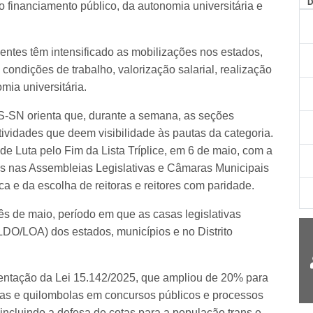
o financiamento público, da autonomia universitária e
entes têm intensificado as mobilizações nos estados,
 condições de trabalho, valorização salarial, realização
ia universitária.
-SN orienta que, durante a semana, as seções
tividades que deem visibilidade às pautas da categoria.
de Luta pelo Fim da Lista Tríplice, em 6 de maio, com a
vas nas Assembleias Legislativas e Câmaras Municipais
a e da escolha de reitoras e reitores com paridade.
s de maio, período em que as casas legislativas
LDO/LOA) dos estados, municípios e no Distrito
entação da Lei 15.142/2025, que ampliou de 20% para
nas e quilombolas em concursos públicos e processos
 incluindo a defesa de cotas para a população trans e