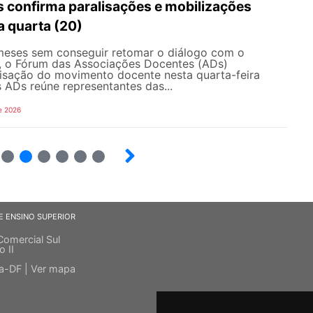
 confirma paralisações e mobilizações
a quarta (20)
eses sem conseguir retomar o diálogo com o
, o Fórum das Associações Docentes (ADs)
lisação do movimento docente nesta quarta-feira
 ADs reúne representantes das...
e 2026
8
9
10
12
13
E ENSINO SUPERIOR
Comercial Sul
o II
ia-DF |
Ver mapa