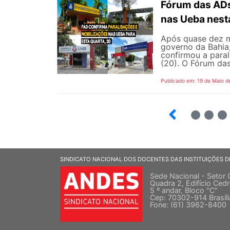
Fórum das ADs
nas Ueba nest
Após quase dez m
governo da Bahia
confirmou a para
(20). O Fórum das
Publicado em: 19 de Maio d
5
6
7
SINDICATO NACIONAL DOS DOCENTES DAS INSTITUIÇÕES D
Sede Nacional - Setor 
Quadra 2, Edifício Cedr
5 º andar, Bloco "C"
Cep: 70302-914 Brasíl
Fone: (61) 3962-8400