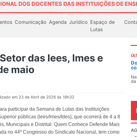
IONAL DOS DOCENTES DAS INSTITUIÇÕES DE ENS
entos
Comunicação
Agenda
Jurídico
Espaço de
Cont
Lutas
etor das Iees, Imes e
ÚL
Docentes paralisam novamente as ativi
 de maio
contra as políticas de Milei na Argentina
Nessa segunda-feira (3), sindicatos de docent
da educação superior e básica da Argentina...
lizado em 23 de Abril de 2026 às 18h32
a participar da Semana de Lutas das Instituições
Superior públicas (Iees/Imes/Ides), que ocorrerá de 4 a 8
is, Municipais e Distrital: Quem Conhece Defende Mais
AG
ovada no 44º Congresso do Sindicato Nacional, tem como