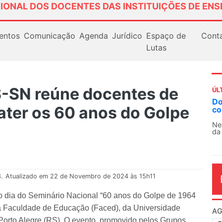
IONAL DOS DOCENTES DAS INSTITUIÇÕES DE ENS
entos
Comunicação
Agenda
Jurídico
Espaço de
Cont
Lutas
-SN reúne docentes de
ÚL
AN
ater os 60 anos do Golpe
So
13
O 
co
dia
.
Atualizado em 22 de Novembro de 2024 às 15h11
o dia do Seminário Nacional “60 anos do Golpe de 1964
na Faculdade de Educação (Faced), da Universidade
orto Alegre (RS). O evento, promovido pelos Grupos