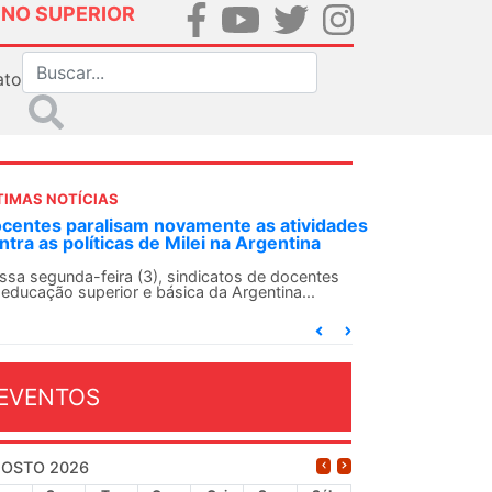
INO SUPERIOR
ato
TIMAS NOTÍCIAS
DES-SN convoca docentes para Dia de
lidariedade Internacionalista com Cuba em
 de agosto
ANDES-SN conclama suas seções sindicais e o
njunto da categoria docente a construírem, no
...
EVENTOS