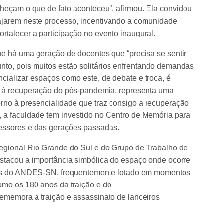
nheçam o que de fato aconteceu”, afirmou. Ela convidou
ajarem neste processo, incentivando a comunidade
 fortalecer a participação no evento inaugural.
que há uma geração de docentes que “precisa se sentir
nto, pois muitos estão solitários enfrentando demandas
ncializar espaços como este, de debate e troca, é
io à recuperação do pós-pandemia, representa uma
rno à presencialidade que traz consigo a recuperação
, a faculdade tem investido no Centro de Memória para
ofessores e das gerações passadas.
Regional Rio Grande do Sul e do Grupo de Trabalho de
tacou a importância simbólica do espaço onde ocorre
ias do ANDES-SN, frequentemente lotado em momentos
 como os 180 anos da traição e do
memora a traição e assassinato de lanceiros