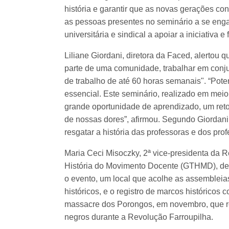
história e garantir que as novas gerações co
as pessoas presentes no seminário a se eng
universitária e sindical a apoiar a iniciativa e
Liliane Giordani, diretora da Faced, alertou 
parte de uma comunidade, trabalhar em conju
de trabalho de até 60 horas semanais". “Pote
essencial. Este seminário, realizado em me
grande oportunidade de aprendizado, um reto
de nossas dores”, afirmou. Segundo Giordani
resgatar a história das professoras e dos pr
Maria Ceci Misoczky, 2ª vice-presidenta da 
História do Movimento Docente (GTHMD), des
o evento, um local que acolhe as assemble
históricos, e o registro de marcos históricos
massacre dos Porongos, em novembro, que re
negros durante a Revolução Farroupilha.