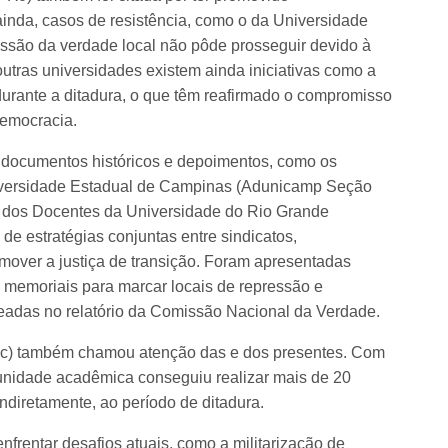
nda, casos de resistência, como o da Universidade
ssão da verdade local não pôde prosseguir devido à
 outras universidades existem ainda iniciativas como a
urante a ditadura, o que têm reafirmado o compromisso
democracia.
r documentos históricos e depoimentos, como os
iversidade Estadual de Campinas (Adunicamp Seção
 dos Docentes da Universidade do Rio Grande
de estratégias conjuntas entre sindicatos,
mover a justiça de transição. Foram apresentadas
e memoriais para marcar locais de repressão e
seadas no relatório da Comissão Nacional da Verdade.
fac) também chamou atenção das e dos presentes. Com
munidade acadêmica conseguiu realizar mais de 20
ndiretamente, ao período de ditadura.
nfrentar desafios atuais, como a militarização de