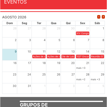
EVENTOS
AGOSTO 2026
Dom
Seg
Ter
Qua
Qui
Sex
Sáb
26
27
28
29
30
31
1
XIV Congresso Brasileiro 
2
3
4
5
6
7
8
9
10
11
12
13
14
15
Ações de solidariedade a Cuba no Rio Grande do Sul - 100 anos 
Ações de solidariedade a Cuba no Rio Grande do Su
Dia de Luta em Defesa de Cuba e da S
102º Encontro da Regional
Reunião GTPE
16
17
18
19
20
21
22
mais +3
23
24
25
26
27
28
29
mais +2
mais +3
30
31
1
2
3
4
5
GRUPOS DE