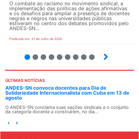
O combate ao racismo no movimento sindical, a
implementação das políticas de ações afirmativas
e os desafios para ampliar a presença de docentes
negras e negros nas universidades públicas
estiveram no centro dos debates promovidos pelo
ANDES-SN...
Publicado em: 31 de Julho de 2026
2
3
4
5
6
7
8
9
ÚLTIMAS NOTÍCIAS
ANDES-SN convoca docentes para Dia de
Solidariedade Internacionalista com Cuba em 13 de
agosto
O ANDES-SN conclama suas seções sindicais e o conjunto
da categoria docente a construírem, no dia...