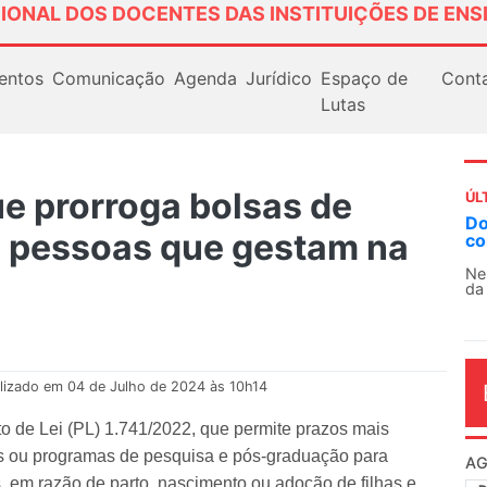
IONAL DOS DOCENTES DAS INSTITUIÇÕES DE ENS
entos
Comunicação
Agenda
Jurídico
Espaço de
Cont
Lutas
e prorroga bolsas de
ÚL
AN
e pessoas que gestam na
So
13
O 
co
dia
lizado em 04 de Julho de 2024 às 10h14
 de Lei (PL) 1.741/2022, que permite prazos mais
es ou programas de pesquisa e pós-graduação para
 em razão de parto, nascimento ou adoção de filhas e