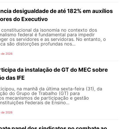
ncia desigualdade de até 182% em auxílios
dores do Executivo
o constitucional da isonomia no contexto dos
onalismo federal é fundamental para impedir
teger os servidores e as servidoras. No entanto, o
ica são distorções profundas nos...
o de 2026
icipa da instalação de GT do MEC sobre
o das IFE
ipou, na manhã da última sexta-feira (31), da
ação do Grupo de Trabalho (GT) para
s mecanismos de participação e gestão
nstituições Federais de Ensino...
o de 2026
te papel dos sindicatos no combate ao