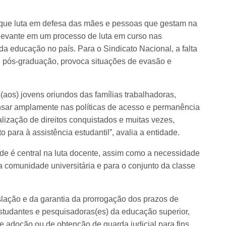
ue luta em defesa das mães e pessoas que gestam na
levante em um processo de luta em curso nas
 da educação no país. Para o Sindicato Nacional, a falta
e pós-graduação, provoca situações de evasão e
(aos) jovens oriundos das famílias trabalhadoras,
pensar amplamente nas políticas de acesso e permanência
alização de direitos conquistados e muitas vezes,
para à assistência estudantil”, avalia a entidade.
ade é central na luta docente, assim como a necessidade
 a comunidade universitária e para o conjunto da classe
slação e da garantia da prorrogação dos prazos de
studantes e pesquisadoras(es) da educação superior,
de adoção ou de obtenção de guarda judicial para fins