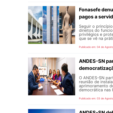
Fonasefe denu
pagos a servi
Seguir o princípi
direitos do funci
privilégios e pro
que se vê na prát
Publicado em: 04 de Agost
ANDES-SN part
democratizaçã
O ANDES-SN partic
reunião de instal
aprimoramento do
democrática nas I
Publicado em: 03 de Agost
ANDES-SN deba