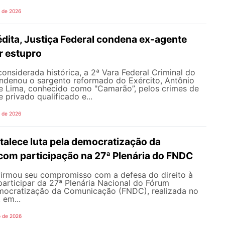
o de 2026
dita, Justiça Federal condena ex-agente
or estupro
nsiderada histórica, a 2ª Vara Federal Criminal do
ondenou o sargento reformado do Exército, Antônio
de Lima, conhecido como "Camarão”, pelos crimes de
 privado qualificado e...
o de 2026
alece luta pela democratização da
om participação na 27ª Plenária do FNDC
rmou seu compromisso com a defesa do direito à
articipar da 27ª Plenária Nacional do Fórum
mocratização da Comunicação (FNDC), realizada no
 em...
o de 2026