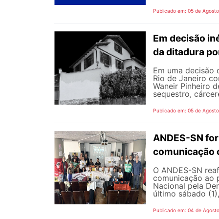
Publicado em: 05 de Agost
Em decisão iné
da ditadura p
Em uma decisão co
Rio de Janeiro c
Waneir Pinheiro 
sequestro, cárcere
Publicado em: 05 de Agost
ANDES-SN fort
comunicação c
O ANDES-SN reafi
comunicação ao p
Nacional pela De
último sábado (1),
Publicado em: 04 de Agost