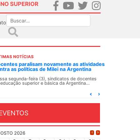
INO SUPERIOR
ato
TIMAS NOTÍCIAS
DES-SN convoca docentes para Dia de
lidariedade Internacionalista com Cuba em
 de agosto
ANDES-SN conclama suas seções sindicais e o
njunto da categoria docente a construírem, no
...
EVENTOS