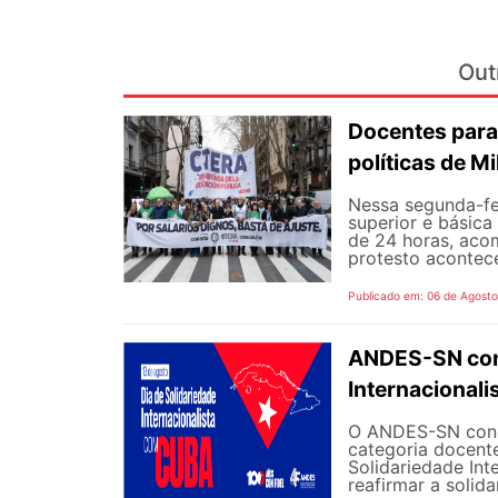
Out
Docentes para
políticas de Mi
Nessa segunda-fe
superior e básica
de 24 horas, aco
protesto aconteceu
Publicado em: 06 de Agost
ANDES-SN conv
Internacional
O ANDES-SN concl
categoria docente
Solidariedade Int
reafirmar a solida