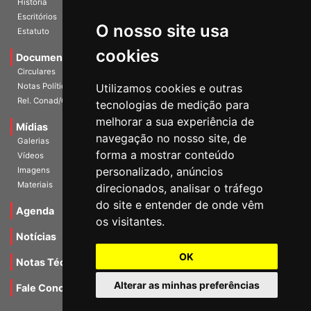
História
O nosso site usa
Escritórios
Estatuto
cookies
Documentos
Circulares
Utilizamos cookies e outras
Notas Políticas
tecnologias de medição para
Rel. Conad/Congresso
melhorar a sua experiência de
navegação no nosso site, de
Mídias
Galerias
forma a mostrar conteúdo
Vídeos
personalizado, anúncios
Imagens
direcionados, analisar o tráfego
Materiais
do site e entender de onde vêm
os visitantes.
Agenda
Notícias
OK
Notas Técnicas
Alterar as minhas preferências
Fale Conocsco