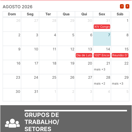
AGOSTO 2026
Dom
Seg
Ter
Qua
Qui
Sex
Sáb
26
27
28
29
30
31
1
XIV Congresso Brasileiro 
2
3
4
5
6
7
8
9
10
11
12
13
14
15
Dia de Luta em Defesa de Cuba e da S
102º Encontro da Regional
Reunião GTPE
16
17
18
19
20
21
22
mais +3
23
24
25
26
27
28
29
mais +2
mais +3
30
31
1
2
3
4
5
GRUPOS DE
TRABALHO/