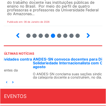
do trabalho docente nas instituições públicas de
ensino no Brasil. Por meio do perfil de quatro
professoras e professores da Universidade Federal
do Amazonas...
Publicado em: 06 de Janeiro de 2026
22
23
24
25
26
27
28
29
30
ÚLTIMAS NOTÍCIAS
ANDES-SN convoca docentes para Dia de
Solidariedade Internacionalista com Cuba em 13 de
agosto
O ANDES-SN conclama suas seções sindicais e o conjunto
da categoria docente a construírem, no dia...
EVENTOS