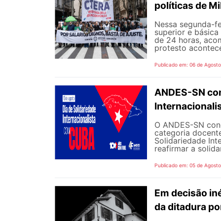
políticas de Mi
Nessa segunda-fe
superior e básica
de 24 horas, aco
protesto aconteceu
Publicado em: 06 de Agost
ANDES-SN conv
Internacional
O ANDES-SN concl
categoria docente
Solidariedade Int
reafirmar a solida
Publicado em: 05 de Agost
Em decisão iné
da ditadura p