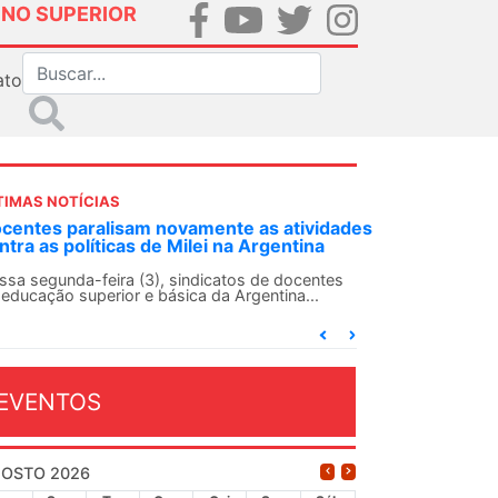
INO SUPERIOR
ato
TIMAS NOTÍCIAS
DES-SN convoca docentes para Dia de
lidariedade Internacionalista com Cuba em
 de agosto
ANDES-SN conclama suas seções sindicais e o
njunto da categoria docente a construírem, no
...
EVENTOS