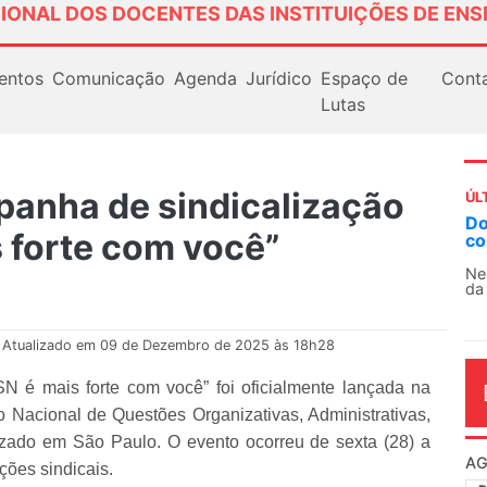
IONAL DOS DOCENTES DAS INSTITUIÇÕES DE ENS
entos
Comunicação
Agenda
Jurídico
Espaço de
Cont
Lutas
panha de sindicalização
ÚL
AN
 forte com você”
So
13
O 
co
dia
Atualizado em 09 de Dezembro de 2025 às 18h28
 é mais forte com você” foi oficialmente lançada na
io Nacional de Questões Organizativas, Administrativas,
izado em São Paulo. O evento ocorreu de sexta (28) a
ções sindicais.