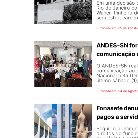
Em uma decisão co
Rio de Janeiro c
Waneir Pinheiro 
sequestro, cárcere
Publicado em: 05 de Agost
ANDES-SN fort
comunicação c
O ANDES-SN reafi
comunicação ao p
Nacional pela De
último sábado (1),
Publicado em: 04 de Agost
Fonasefe denu
pagos a servi
Seguir o princípi
direitos do funci