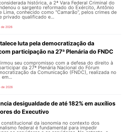
nsiderada histórica, a 2ª Vara Federal Criminal do
ondenou o sargento reformado do Exército, Antônio
de Lima, conhecido como "Camarão”, pelos crimes de
 privado qualificado e...
o de 2026
alece luta pela democratização da
om participação na 27ª Plenária do FNDC
rmou seu compromisso com a defesa do direito à
articipar da 27ª Plenária Nacional do Fórum
mocratização da Comunicação (FNDC), realizada no
 em...
o de 2026
ncia desigualdade de até 182% em auxílios
dores do Executivo
o constitucional da isonomia no contexto dos
onalismo federal é fundamental para impedir