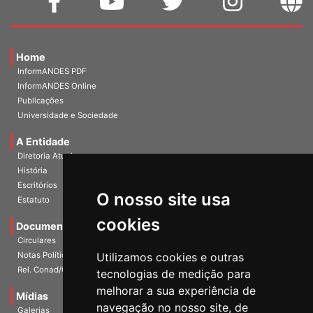
Home
InformANDES PDF
InformANDES Online
Publicações
Universidade e Sociedade
A Entidade
Diretoria Atual
História
O nosso site usa
Escritórios
Estatuto
cookies
Documentos
Circulares
Utilizamos cookies e outras
Notas Políticas
tecnologias de medição para
Rel. Conad/Congresso
melhorar a sua experiência de
navegação no nosso site, de
Mídias