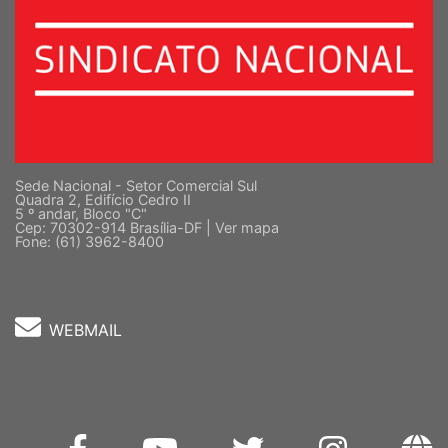
Sede Nacional - Setor Comercial Sul
Quadra 2, Edifício Cedro II
5 º andar, Bloco "C"
Cep: 70302-914 Brasília-DF |
Ver mapa
Fone: (61) 3962-8400
WEBMAIL