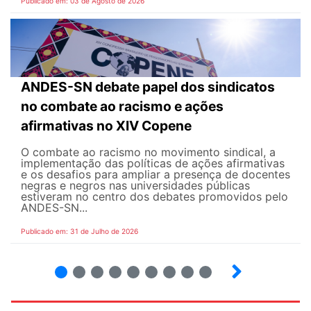
Publicado em: 03 de Agosto de 2026
ANDES-SN debate papel dos sindicatos
no combate ao racismo e ações
afirmativas no XIV Copene
O combate ao racismo no movimento sindical, a
implementação das políticas de ações afirmativas
e os desafios para ampliar a presença de docentes
negras e negros nas universidades públicas
estiveram no centro dos debates promovidos pelo
ANDES-SN...
Publicado em: 31 de Julho de 2026
2
3
4
5
6
7
8
9