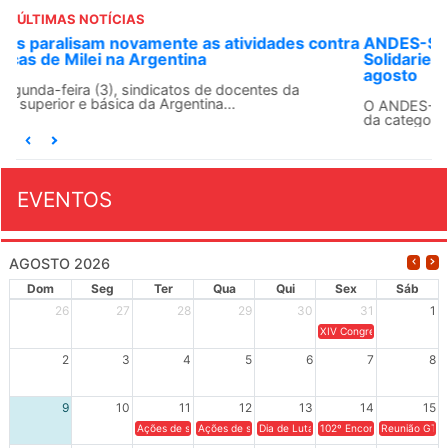
ÚLTIMAS NOTÍCIAS
ANDES-SN convoca docentes para Dia de
Solidariedade Internacionalista com Cuba em 13 de
agosto
O ANDES-SN conclama suas seções sindicais e o conjunto
da categoria docente a construírem, no dia...
EVENTOS
AGOSTO 2026
Dom
Seg
Ter
Qua
Qui
Sex
Sáb
26
27
28
29
30
31
1
XIV Congresso Brasileiro 
2
3
4
5
6
7
8
9
10
11
12
13
14
15
Ações de solidariedade a Cuba no Rio Grande do Sul - 100 anos 
Ações de solidariedade a Cuba no Rio Grande do Su
Dia de Luta em Defesa de Cuba e da S
102º Encontro da Regional
Reunião GTPE