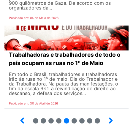
900 quilômetros de Gaza. De acordo com os
organizadores da...
Publicado em: 04 de Maio de 2026
Trabalhadoras e trabalhadores de todo o
país ocupam as ruas no 1º de Maio
Em todo o Brasil, trabalhadores e trabalhadoras
irão às ruas no 1º de maio, Dia do Trabalhador e
da Trabalhadora. Na pauta das manifestações, o
fim da escala 6×1, a reivindicação do direito ao
descanso, a defesa dos serviços...
Publicado em: 30 de Abril de 2026
7
8
9
10
12
13
14
15