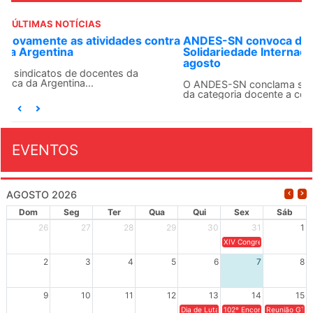
ÚLTIMAS NOTÍCIAS
ANDES-SN convoca docentes para Dia de
Solidariedade Internacionalista com Cuba em 13 de
agosto
O ANDES-SN conclama suas seções sindicais e o conjunto
da categoria docente a construírem, no dia...
EVENTOS
AGOSTO 2026
Dom
Seg
Ter
Qua
Qui
Sex
Sáb
26
27
28
29
30
31
1
XIV Congresso Brasileiro 
2
3
4
5
6
7
8
9
10
11
12
13
14
15