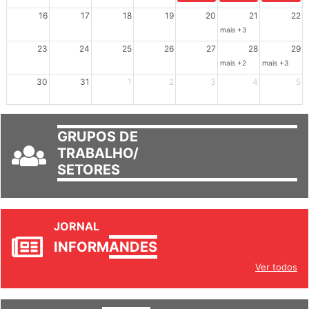
Dia de Luta em Defesa de Cuba e da S
102º Encontro da Regional
Reunião GTPE
16
17
18
19
20
21
22
mais +3
23
24
25
26
27
28
29
mais +2
mais +3
30
31
1
2
3
4
5
GRUPOS DE
TRABALHO/
SETORES
JORNAL
INFORM
ANDES
Ver todos