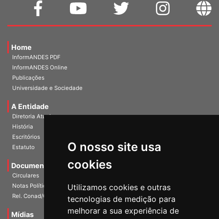
Home
InformANDES PDF
InformANDES Online
Publicações
Universidade e Sociedade
A Entidade
Diretoria Atual
História
O nosso site usa
Escritórios
Estatuto
cookies
Documentos
Circulares
Utilizamos cookies e outras
Notas Políticas
tecnologias de medição para
Rel. Conad/Congresso
melhorar a sua experiência de