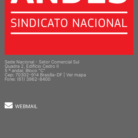
Sede Nacional - Setor Comercial Sul
Quadra 2, Edifício Cedro II
5 º andar, Bloco "C"
Cep: 70302-914 Brasília-DF |
Ver mapa
Fone: (61) 3962-8400
WEBMAIL