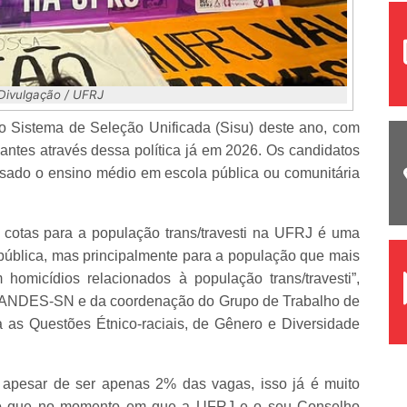
 Divulgação / UFRJ
o Sistema de Seleção Unificada (Sisu) deste ano, com
dantes através dessa política já em 2026. Os candidatos
rsado o ensino médio em escola pública ou comunitária
cotas para a população trans/travesti na UFRJ é uma
o pública, mas principalmente para a população que mais
omicídios relacionados à população trans/travesti”,
do ANDES-SN e da coordenação do Grupo de Trabalho de
a as Questões Étnico-raciais, de Gênero e Diversidade
, apesar de ser apenas 2% das vagas, isso já é muito
Acho que no momento em que a UFRJ e o seu Conselho