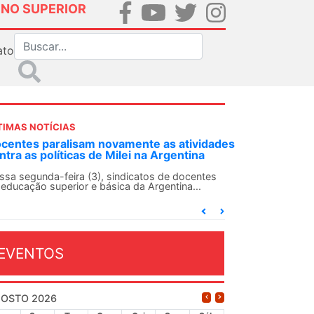
INO SUPERIOR
ato
TIMAS NOTÍCIAS
DES-SN convoca docentes para Dia de
lidariedade Internacionalista com Cuba em
 de agosto
ANDES-SN conclama suas seções sindicais e o
njunto da categoria docente a construírem, no
...
EVENTOS