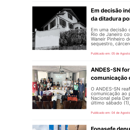
Em decisão iné
da ditadura p
Em uma decisão co
Rio de Janeiro c
Waneir Pinheiro 
sequestro, cárcere
Publicado em: 05 de Agost
ANDES-SN fort
comunicação c
O ANDES-SN reafi
comunicação ao p
Nacional pela De
último sábado (1),
Publicado em: 04 de Agost
Fonasefe denu