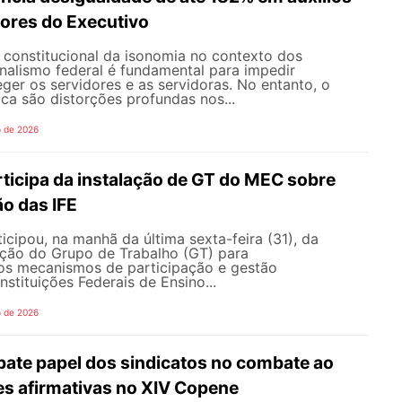
dores do Executivo
o constitucional da isonomia no contexto dos
onalismo federal é fundamental para impedir
teger os servidores e as servidoras. No entanto, o
ica são distorções profundas nos...
o de 2026
icipa da instalação de GT do MEC sobre
o das IFE
ipou, na manhã da última sexta-feira (31), da
ação do Grupo de Trabalho (GT) para
s mecanismos de participação e gestão
nstituições Federais de Ensino...
o de 2026
te papel dos sindicatos no combate ao
es afirmativas no XIV Copene