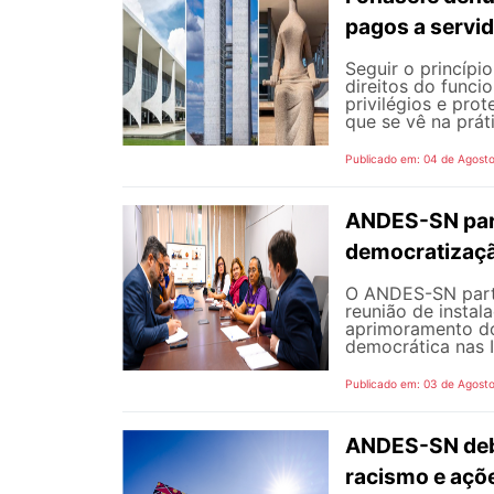
pagos a servi
Seguir o princípi
direitos do funci
privilégios e pro
que se vê na prát
Publicado em: 04 de Agost
ANDES-SN part
democratizaçã
O ANDES-SN partic
reunião de instal
aprimoramento do
democrática nas I
Publicado em: 03 de Agost
ANDES-SN deba
racismo e açõ