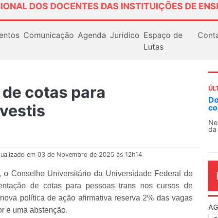
IONAL DOS DOCENTES DAS INSTITUIÇÕES DE ENS
entos
Comunicação
Agenda
Jurídico
Espaço de
Cont
Lutas
 de cotas para
ÚL
AN
vestis
So
13
O 
co
dia
tualizado em 03 de Novembro de 2025 às 12h14
, o Conselho Universitário da Universidade Federal do
ntação de cotas para pessoas trans nos cursos de
nova política de ação afirmativa reserva 2% das vagas
or e uma abstenção.