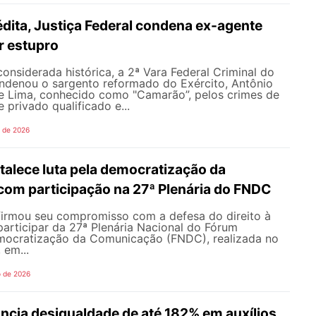
dita, Justiça Federal condena ex-agente
or estupro
nsiderada histórica, a 2ª Vara Federal Criminal do
ondenou o sargento reformado do Exército, Antônio
de Lima, conhecido como "Camarão”, pelos crimes de
 privado qualificado e...
o de 2026
alece luta pela democratização da
om participação na 27ª Plenária do FNDC
rmou seu compromisso com a defesa do direito à
articipar da 27ª Plenária Nacional do Fórum
mocratização da Comunicação (FNDC), realizada no
 em...
o de 2026
ncia desigualdade de até 182% em auxílios