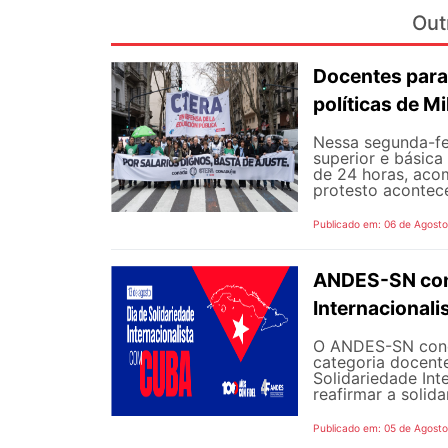
Out
Docentes para
políticas de Mi
Nessa segunda-fe
superior e básica
de 24 horas, aco
protesto aconteceu
Publicado em: 06 de Agost
ANDES-SN conv
Internacional
O ANDES-SN concl
categoria docente
Solidariedade Int
reafirmar a solida
Publicado em: 05 de Agost