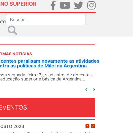
INO SUPERIOR
ato
TIMAS NOTÍCIAS
dades
ANDES-SN convoca docentes para Dia de
Solidariedade Internacionalista com Cuba em
13 de agosto
es
O ANDES-SN conclama suas seções sindicais e o
conjunto da categoria docente a construírem, no
dia...
EVENTOS
OSTO 2026