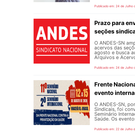
Publicado em: 24 de Julho 
Prazo para en
seções sindica
O ANDES-SN ampli
acervos das seçõe
agosto e busca a
Arquivos e Acervo
Publicado em: 24 de Julho 
Frente Naciona
evento intern
O ANDES-SN, por 
Sindicais, foi co
Seminário Interna
Saúde. Os eventos
Publicado em: 22 de Julho 