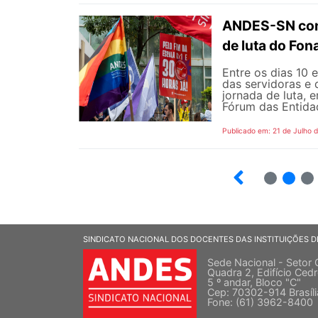
ANDES-SN conv
de luta do Fo
Entre os dias 10 
das servidoras e 
jornada de luta, 
Fórum das Entidad
Publicado em: 21 de Julho 
2
3
SINDICATO NACIONAL DOS DOCENTES DAS INSTITUIÇÕES D
Sede Nacional - Setor 
Quadra 2, Edifício Cedr
5 º andar, Bloco "C"
Cep: 70302-914 Brasíl
Fone: (61) 3962-8400