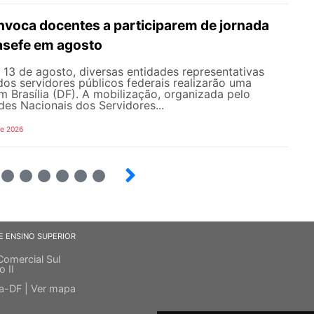
oca docentes a participarem de jornada
nasefe em agosto
e 13 de agosto, diversas entidades representativas
dos servidores públicos federais realizarão uma
em Brasília (DF). A mobilização, organizada pelo
es Nacionais dos Servidores...
de 2026
4
5
6
7
8
9
E ENSINO SUPERIOR
Comercial Sul
o II
ia-DF |
Ver mapa