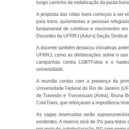
longo caminho de mobilização da pauta trans
A proposta das cotas trans começou a ser e
para trans, quilombolas e pessoas refugia
fundamental de coletivos e movimentos e
Docentes da UFRRJ (Adur-rj Seção Sindical
A docente também destacou iniciativas anter
UFRRJ, como as deliberações sobre o uso d
campanhas contra LGBTFobia e o hastea
universidade.
A reunião contou com a presença da prim
Universidade Federal do Rio de Janeiro (UF
de Travestis e Transexuais (Antra), Bruna 
ColeTrans, que reforçaram a importância hist
As vagas reservadas serão supranumerária
existentes. A reserva será de 3% para todos 
por meio de autodeclaração, RG com nome soc