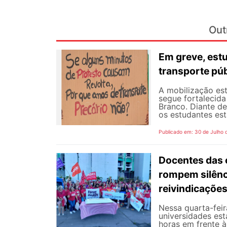
Out
Em greve, est
transporte púb
A mobilização est
segue fortalecida
Branco. Diante d
os estudantes est
Publicado em: 30 de Julho 
Docentes das e
rompem silênc
reivindicaçõe
Nessa quarta-fei
universidades est
horas em frente 