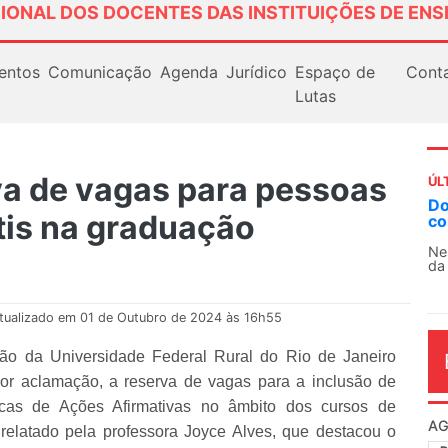
IONAL DOS DOCENTES DAS INSTITUIÇÕES DE ENS
entos
Comunicação
Agenda
Jurídico
Espaço de
Cont
Lutas
a de vagas para pessoas
ÚL
Docentes paralisam novamente as ativi
tis na graduação
contra as políticas de Milei na Argentina
Nessa segunda-feira (3), sindicatos de docent
da educação superior e básica da Argentina...
tualizado em 01 de Outubro de 2024 às 16h55
ão da Universidade Federal Rural do Rio de Janeiro
or aclamação, a reserva de vagas para a inclusão de
ticas de Ações Afirmativas no âmbito dos cursos de
AG
relatado pela professora Joyce Alves, que destacou o