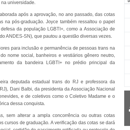
 na universidade.
laborada após a aprovação, no ano passado, das cotas
das na pós-graduação. Joyce também ressaltou o papel
m defesa da população LGBTI+, como a Associação de
 do ANDES-SN), que pautou a questão diversas vezes.
iores para inclusão e permanência de pessoas trans na
o nome social, banheiros e vestiários gênero neutro,
mento da bandeira LGBTI+ no prédio principal da
eira deputada estadual trans do RJ e professora da
RJ), Dani Balbi, da presidenta da Associação Nacional
Benevides, e de coletivos como o Coletivo Madame e o
órica dessa conquista.
s, sem alterar a ampla concorrência ou outras cotas
os cursos de graduação. A verificação das cotas se dará
ial, certidão de nascimento retificada ou protocolo de