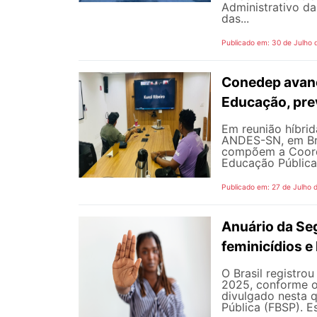
Administrativo da
das...
Publicado em: 30 de Julho 
Conedep avanç
Educação, pre
Em reunião híbrida
ANDES-SN, em Bra
compõem a Coord
Educação Pública
Publicado em: 27 de Julho 
Anuário da Se
feminicídios e 
O Brasil registro
2025, conforme o 
divulgado nesta q
Pública (FBSP). E