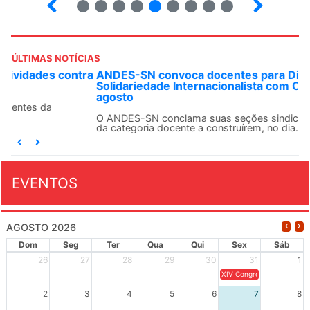
5
6
7
8
9
10
12
13
ÚLTIMAS NOTÍCIAS
ANDES-SN convoca docentes para Dia de
Solidariedade Internacionalista com Cuba em 13 de
agosto
O ANDES-SN conclama suas seções sindicais e o conjunto
da categoria docente a construírem, no dia...
EVENTOS
AGOSTO 2026
Dom
Seg
Ter
Qua
Qui
Sex
Sáb
26
27
28
29
30
31
1
XIV Congresso Brasileiro 
2
3
4
5
6
7
8