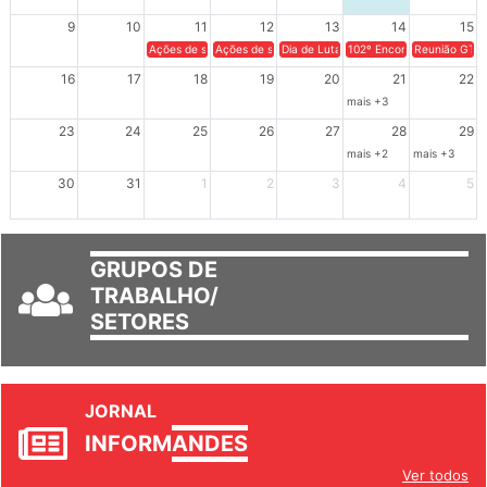
9
10
11
12
13
14
15
Ações de solidariedade a Cuba no Rio Grande do Sul - 100 anos 
Ações de solidariedade a Cuba no Rio Grande do Su
Dia de Luta em Defesa de Cuba e da S
102º Encontro da Regional
Reunião GTPE
16
17
18
19
20
21
22
mais +3
23
24
25
26
27
28
29
mais +2
mais +3
30
31
1
2
3
4
5
GRUPOS DE
TRABALHO/
SETORES
JORNAL
INFORM
ANDES