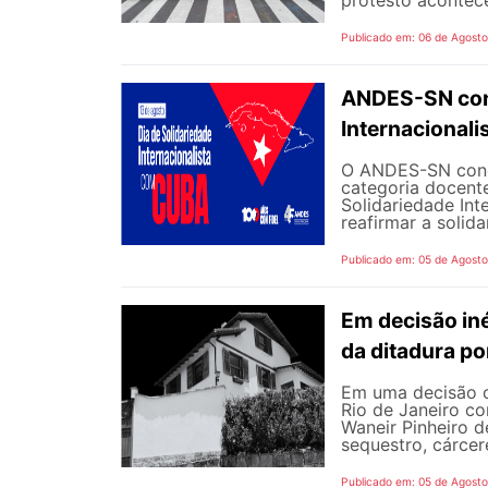
Publicado em: 06 de Agost
ANDES-SN conv
Internacional
O ANDES-SN concl
categoria docente
Solidariedade Int
reafirmar a solida
Publicado em: 05 de Agost
Em decisão iné
da ditadura p
Em uma decisão co
Rio de Janeiro c
Waneir Pinheiro 
sequestro, cárcere
Publicado em: 05 de Agost