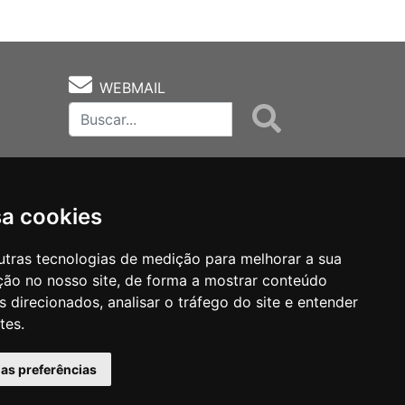
WEBMAIL
sa cookies
utras tecnologias de medição para melhorar a sua
ção no nosso site, de forma a mostrar conteúdo
as
Notas Técnicas
Fale Conocsco
 direcionados, analisar o tráfego do site e entender
tes.
has preferências
MANTIDO POR Camaleão Soft