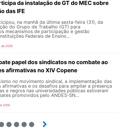
icipa da instalação de GT do MEC sobre
o das IFE
ipou, na manhã da última sexta-feira (31), da
ação do Grupo de Trabalho (GT) para
s mecanismos de participação e gestão
nstituições Federais de Ensino...
o de 2026
te papel dos sindicatos no combate ao
es afirmativas no XIV Copene
ismo no movimento sindical, a implementação das
s afirmativas e os desafios para ampliar a presença
s e negros nas universidades públicas estiveram
bates promovidos pelo ANDES-SN...
de 2026
6
7
8
9