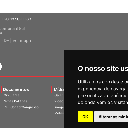
E ENSINO SUPERIOR
Comercial Sul
o II
ia-DF |
Ver mapa
O nosso site u
Utilizamos cookies e o
experiência de navega
Documentos
Mídias
Agenda
Notíci
personalizado, anúncios
Circulares
Galerias
Notas Políticas
Vídeos
de onde vêm os visitan
Rel. Conad/Congresso
Imagens
Materiais
OK
Alterar as min