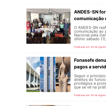
ANDES-SN fort
comunicação c
O ANDES-SN reafi
comunicação ao p
Nacional pela De
último sábado (1),
Publicado em: 04 de Agost
Fonasefe denu
pagos a servi
Seguir o princípi
direitos do funci
privilégios e pro
que se vê na prát
Publicado em: 04 de Agost