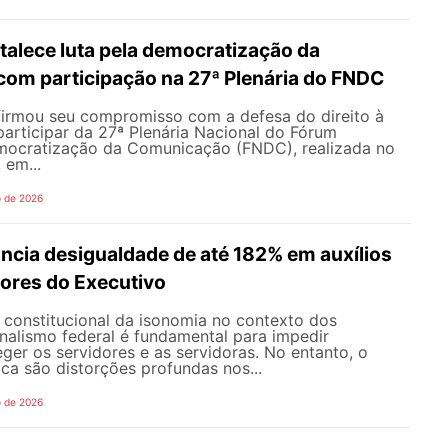
alece luta pela democratização da
om participação na 27ª Plenária do FNDC
rmou seu compromisso com a defesa do direito à
articipar da 27ª Plenária Nacional do Fórum
mocratização da Comunicação (FNDC), realizada no
 em...
o de 2026
ncia desigualdade de até 182% em auxílios
dores do Executivo
o constitucional da isonomia no contexto dos
onalismo federal é fundamental para impedir
teger os servidores e as servidoras. No entanto, o
ica são distorções profundas nos...
o de 2026