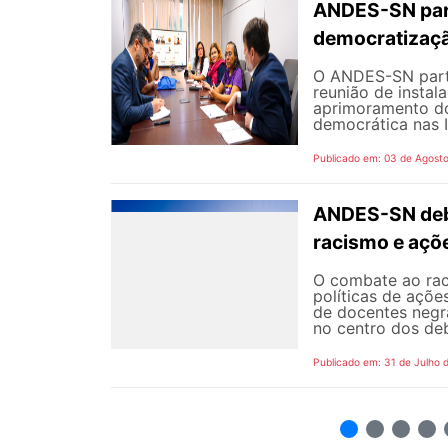
ANDES-SN part
democratizaçã
O ANDES-SN partic
reunião de instal
aprimoramento do
democrática nas I
Publicado em: 03 de Agost
ANDES-SN deba
racismo e açõ
O combate ao rac
políticas de açõe
de docentes negra
no centro dos de
Publicado em: 31 de Julho 
2
3
4
5