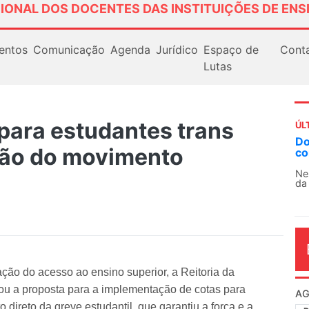
IONAL DOS DOCENTES DAS INSTITUIÇÕES DE ENS
entos
Comunicação
Agenda
Jurídico
Espaço de
Cont
Lutas
para estudantes trans
ÚL
Do
ção do movimento
co
Ne
da
ção do acesso ao ensino superior, a Reitoria da
ou a proposta para a implementação de cotas para
AG
to direto da greve estudantil, que garantiu a força e a