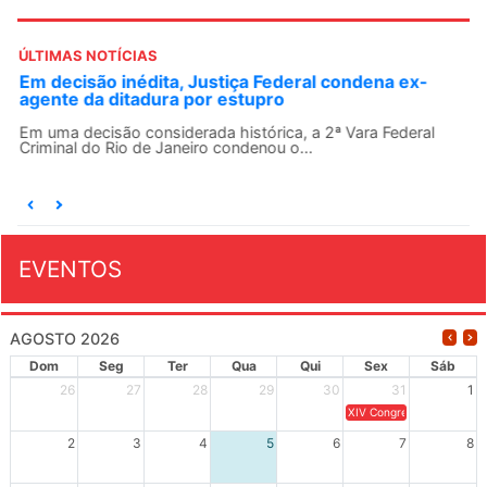
ÚLTIMAS NOTÍCIAS
Em decisão inédita, Justiça Federal condena ex-
agente da ditadura por estupro
Em uma decisão considerada histórica, a 2ª Vara Federal
Criminal do Rio de Janeiro condenou o...
EVENTOS
AGOSTO 2026
Dom
Seg
Ter
Qua
Qui
Sex
Sáb
26
27
28
29
30
31
1
XIV Congresso Brasileiro 
2
3
4
5
6
7
8
9
10
11
12
13
14
15