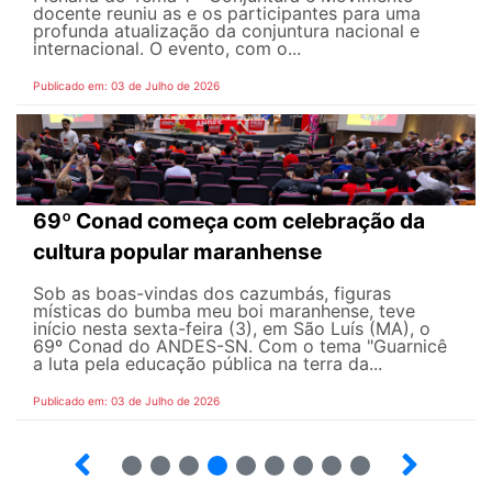
docente reuniu as e os participantes para uma
profunda atualização da conjuntura nacional e
internacional. O evento, com o...
Publicado em: 03 de Julho de 2026
69º Conad começa com celebração da
cultura popular maranhense
Sob as boas-vindas dos cazumbás, figuras
místicas do bumba meu boi maranhense, teve
início nesta sexta-feira (3), em São Luís (MA), o
69º Conad do ANDES-SN. Com o tema "Guarnicê
a luta pela educação pública na terra da...
Publicado em: 03 de Julho de 2026
2
3
4
5
6
7
8
9