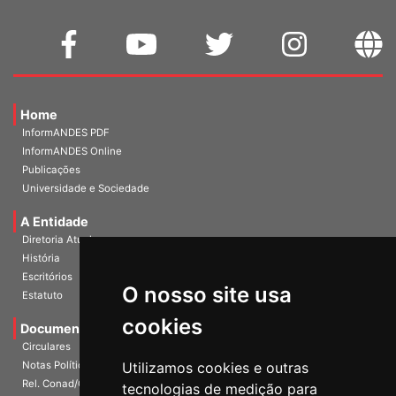
Home
InformANDES PDF
InformANDES Online
Publicações
Universidade e Sociedade
A Entidade
Diretoria Atual
História
Escritórios
Estatuto
O nosso site usa
Documentos
cookies
Circulares
Notas Políticas
Utilizamos cookies e outras
Rel. Conad/Congresso
tecnologias de medição para