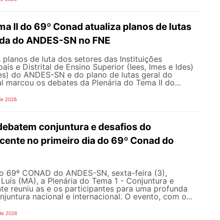
ma II do 69º Conad atualiza planos de lutas
ada do ANDES-SN no FNE
 planos de luta dos setores das Instituições
ais e Distrital de Ensino Superior (Iees, Imes e Ides)
fes) do ANDES-SN e do plano de lutas geral do
l marcou os debates da Plenária do Tema II do...
de 2026
debatem conjuntura e desafios do
ente no primeiro dia do 69º Conad do
do 69º CONAD do ANDES-SN, sexta-feira (3),
Luís (MA), a Plenária do Tema 1 - Conjuntura e
e reuniu as e os participantes para uma profunda
njuntura nacional e internacional. O evento, com o...
de 2026