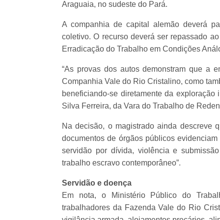
Araguaia, no sudeste do Pará.
A companhia de capital alemão deverá pa
coletivo. O recurso deverá ser repassado 
Erradicação do Trabalho em Condições Análo
“As provas dos autos demonstram que a e
Companhia Vale do Rio Cristalino, como tamb
beneficiando-se diretamente da exploração i
Silva Ferreira, da Vara do Trabalho de Reden
Na decisão, o magistrado ainda descreve que
documentos de órgãos públicos evidenciam 
servidão por dívida, violência e submissã
trabalho escravo contemporâneo”.
Servidão e doença
Em nota, o Ministério Público do Traba
trabalhadores da Fazenda Vale do Rio Cris
vigilância armada, alojamentos precários, ali