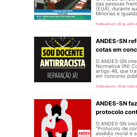
das pessoas fren
(EUA), durante a
Minorias e Iguald
Publicado em: 09 de Julho 
ANDES-SN refo
cotas em conc
O ANDES-SN inten
Normativa (IN) C
artigo 46, que tr
em concurso públi
Publicado em: 09 de Julho 
ANDES-SN faz
protocolo cont
O ANDES-SN inic
“Protocolo de co
assédio moral e s