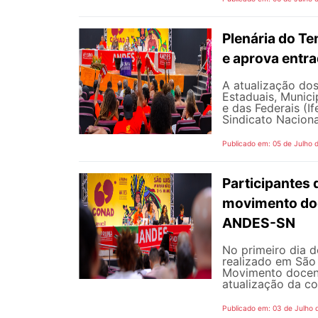
Plenária do Te
e aprova entr
A atualização dos
Estaduais, Municip
e das Federais (I
Sindicato Naciona
Publicado em: 05 de Julho 
Participantes 
movimento doc
ANDES-SN
No primeiro dia 
realizado em São 
Movimento docent
atualização da co
Publicado em: 03 de Julho 