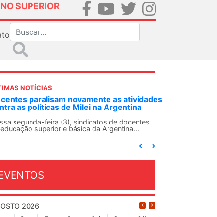
INO SUPERIOR
ato
TIMAS NOTÍCIAS
NDES-SN convoca docentes para Dia de
olidariedade Internacionalista com Cuba em
3 de agosto
 ANDES-SN conclama suas seções sindicais e o
onjunto da categoria docente a construírem, no
a...
EVENTOS
OSTO 2026