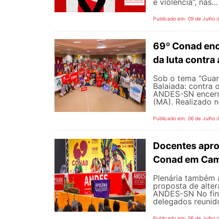
e violência”, nas...
Publicado em: 09 de Julho 
69º Conad enc
da luta contra
Sob o tema "Guarn
Balaiada: contra 
ANDES-SN encerro
(MA). Realizado n
Publicado em: 06 de Julho 
Docentes apro
Conad em Cam
Plenária também 
proposta de alte
ANDES-SN No fina
delegados reunido
Publicado em: 06 de Julho 