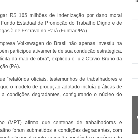
gar R$ 165 milhões de indenização por dano moral
ao Fundo Estadual de Promoção do Trabalho Digno e de
gas à de Escravo no Pará (Funtrad/PA).
mpresa Volkswagen do Brasil não apenas investiu na
ém participou ativamente de sua condução estratégica,
lícita da mão de obra”, explicou o juiz Otavio Bruno da
ção (PA).
 “relatórios oficiais, testemunhos de trabalhadores e
que o modelo de produção adotado incluía práticas de
o a condições degradantes, configurando o núcleo do
lho (MPT) afirma que centenas de trabalhadoras e
talino foram submetidos a condições degradantes, com
mentação insuficiente, servidão por dívida e ausência de