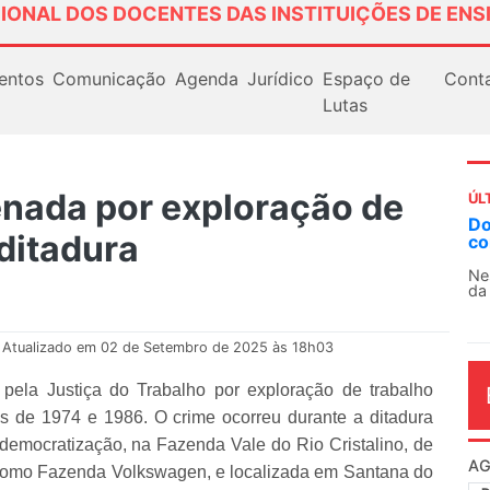
IONAL DOS DOCENTES DAS INSTITUIÇÕES DE ENS
entos
Comunicação
Agenda
Jurídico
Espaço de
Cont
Lutas
nada por exploração de
ÚL
Docentes paralisam novamente as atividades
A
ditadura
contra as políticas de Milei na Argentina
S
1
Nessa segunda-feira (3), sindicatos de docentes
da educação superior e básica da Argentina...
O
c
di
Atualizado em 02 de Setembro de 2025 às 18h03
pela Justiça do Trabalho por exploração de trabalho
s de 1974 e 1986. O crime ocorreu durante a ditadura
redemocratização, na Fazenda Vale do Rio Cristalino, de
AG
como Fazenda Volkswagen, e localizada em Santana do