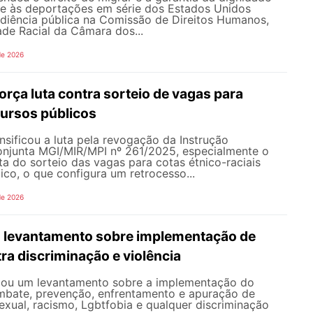
te às deportações em série dos Estados Unidos
udiência pública na Comissão de Direitos Humanos,
ade Racial da Câmara dos...
de 2026
rça luta contra sorteio de vagas para
ursos públicos
sificou a luta pela revogação da Instrução
onjunta MGI/MIR/MPI nº 261/2025, especialmente o
ata do sorteio das vagas para cotas étnico-raciais
co, o que configura um retrocesso...
de 2026
 levantamento sobre implementação de
ra discriminação e violência
iou um levantamento sobre a implementação do
mbate, prevenção, enfrentamento e apuração de
exual, racismo, Lgbtfobia e qualquer discriminação