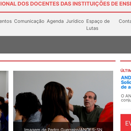
IONAL DOS DOCENTES DAS INSTITUIÇÕES DE ENS
entos
Comunicação
Agenda
Jurídico
Espaço de
Cont
Lutas
ÚLTI
ANDE
Soli
de a
O AN
conju
E
Imagem de Pedro Guerreiro/ANDES-SN