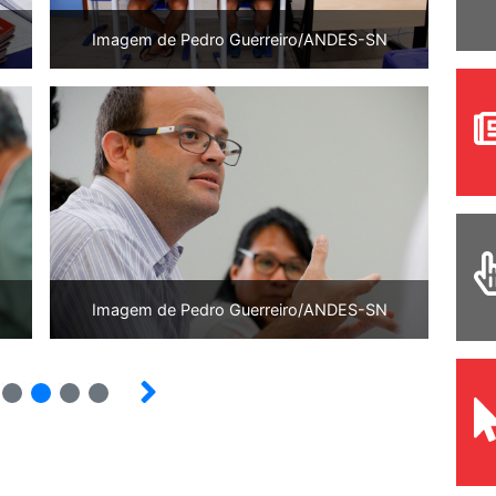
Imagem de Pedro Guerreiro/ANDES-SN
Imagem de Pedro Guerreiro/ANDES-SN
2
3
4
5