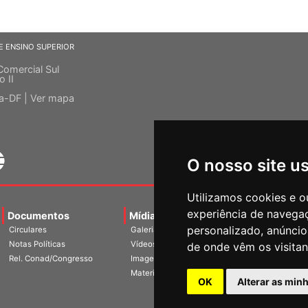
E ENSINO SUPERIOR
Comercial Sul
o II
ia-DF |
Ver mapa
O nosso site u
Utilizamos cookies e o
experiência de navega
Documentos
Mídias
Agenda
Notíci
personalizado, anúncios
Circulares
Galerias
de onde vêm os visitan
Notas Políticas
Vídeos
Rel. Conad/Congresso
Imagens
OK
Alterar as min
Materiais