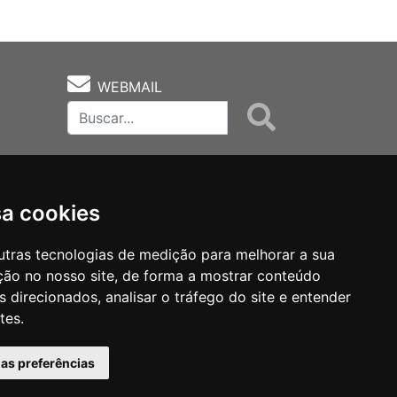
WEBMAIL
sa cookies
utras tecnologias de medição para melhorar a sua
ção no nosso site, de forma a mostrar conteúdo
as
Notas Técnicas
Fale Conocsco
 direcionados, analisar o tráfego do site e entender
tes.
has preferências