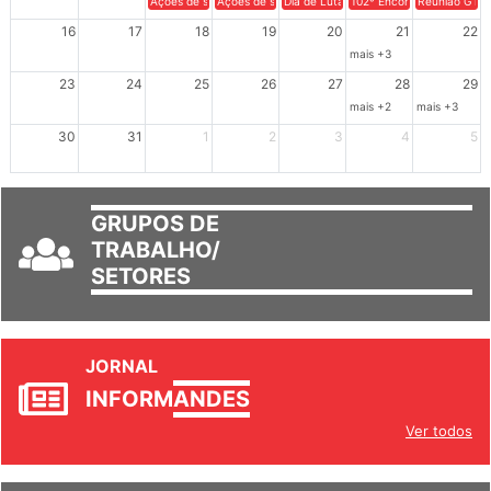
Ações de solidariedade a Cuba no Rio Grande do Sul - 100 anos 
Ações de solidariedade a Cuba no Rio Grande do Su
Dia de Luta em Defesa de Cuba e da S
102º Encontro da Regional
Reunião GTPE
16
17
18
19
20
21
22
mais +3
23
24
25
26
27
28
29
mais +2
mais +3
30
31
1
2
3
4
5
GRUPOS DE
TRABALHO/
SETORES
JORNAL
INFORM
ANDES
Ver todos