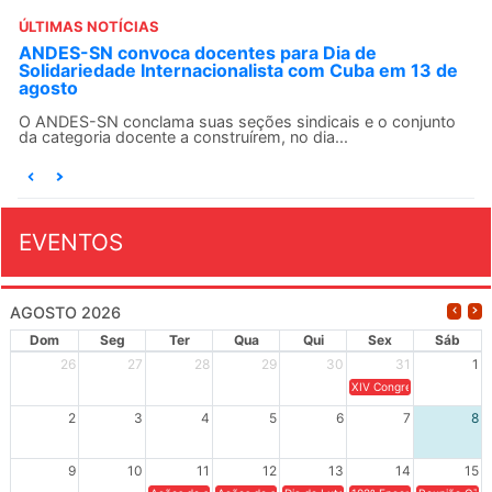
ÚLTIMAS NOTÍCIAS
ANDES-SN convoca docentes para Dia de
Solidariedade Internacionalista com Cuba em 13 de
agosto
O ANDES-SN conclama suas seções sindicais e o conjunto
da categoria docente a construírem, no dia...
EVENTOS
AGOSTO 2026
Dom
Seg
Ter
Qua
Qui
Sex
Sáb
26
27
28
29
30
31
1
XIV Congresso Brasileiro 
2
3
4
5
6
7
8
9
10
11
12
13
14
15