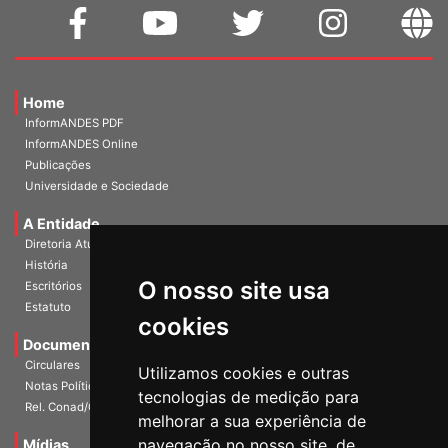
Home
InformANDES PDF
InformANDES Online
Publicações
Universidade e Sociedade
A Entidade
Diretoria Atual
História
O nosso site usa
Escritórios
Estatuto
cookies
Documentos
Circulares
Utilizamos cookies e outras
Notas Políticas
tecnologias de medição para
Rel. Conad/Congresso
melhorar a sua experiência de
navegação no nosso site, de
Mídias