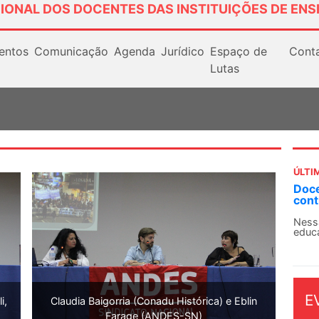
IONAL DOS DOCENTES DAS INSTITUIÇÕES DE ENS
entos
Comunicação
Agenda
Jurídico
Espaço de
Cont
Lutas
ÚLTI
Doce
cont
Nessa
educa
E
i,
Claudia Baigorria (Conadu Histórica) e Eblin
Farage (ANDES-SN)