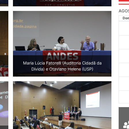
AGO
Do
Maria Lúcia Fatorelli (Auditoria Cidadã da
a)
Dívida) e Otaviano Helene (USP)