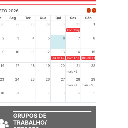
STO 2026
m
Seg
Ter
Qua
Qui
Sex
Sáb
26
27
28
29
30
31
1
XIV Congresso Brasileiro de Pesquisadores
2
3
4
5
6
7
8
9
10
11
12
13
14
15
Dia de Luta em Defesa de Cuba e da Soberania dos Po
102º Encontro da Regional Leste, “Em terra
Reunião GTPE.
16
17
18
19
20
21
22
mais +3
23
24
25
26
27
28
29
mais +2
mais +3
30
31
1
2
3
4
5
GRUPOS DE
TRABALHO/