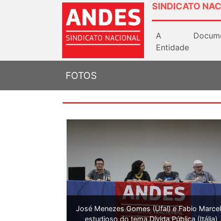
SINDICATO NAC
A
Docum
Entidade
FOTOS
José Menezes Gomes (Ufal) e Fabio Marcell
estudioso do tema Dívida Pública (Itália)