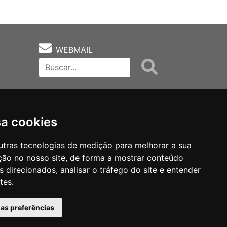
WEBMAIL
sa cookies
utras tecnologias de medição para melhorar a sua
ção no nosso site, de forma a mostrar conteúdo
as
Notas Técnicas
Fale Conocsco
 direcionados, analisar o tráfego do site e entender
tes.
has preferências
MANTIDO POR Camaleão Soft