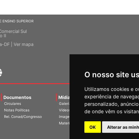
E ENSINO SUPERIOR
Comercial Sul
o II
ia-DF |
Ver mapa
O nosso site u
Utilizamos cookies e o
experiência de navega
Documentos
Mídias
Agenda
Notíci
personalizado, anúncios
Circulares
Galerias
Notas Políticas
Vídeos
de onde vêm os visitan
Rel. Conad/Congresso
Imagens
Materiais
OK
Alterar as min