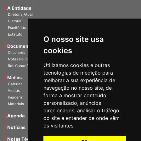
A Entidade
Diretoria Atual
História
Escritórios
Estatuto
O nosso site usa
Documentos
cookies
Circulares
Notas Políticas
Utilizamos cookies e outras
Rel. Conad/Congresso
tecnologias de medição para
Mídias
melhorar a sua experiência de
Galerias
navegação no nosso site, de
Vídeos
forma a mostrar conteúdo
Imagens
personalizado, anúncios
Materiais
direcionados, analisar o tráfego
Agenda
do site e entender de onde vêm
os visitantes.
Notícias
Notas Técnicas