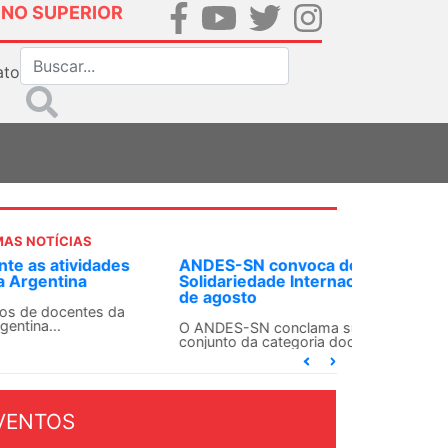
INO SUPERIOR
ato
MAS NOTÍCIAS
S-SN convoca docentes para Dia de
dariedade Internacionalista com Cuba em 13
gosto
DES-SN conclama suas seções sindicais e o
nto da categoria docente a construírem, no dia...
VENTOS