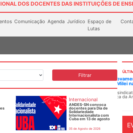
IONAL DOS DOCENTES DAS INSTITUIÇÕES DE ENS
entos
Comunicação
Agenda
Jurídico
Espaço de
Cont
Lutas
ÚLTI
Docentes paralisam novamente as atividades
ANDE
contra as políticas de Milei na Argentina
Soli
de a
Nessa segunda-feira (3), sindicatos de docentes da
educação superior e básica da Argentina...
O AN
Internacional
conju
ANDES-SN convoca
des
docentes para Dia de
Solidariedade
Internacionalista com
Cuba em 13 de agosto
E
05 de Agosto de 2026