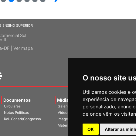
E ENSINO SUPERIOR
Comercial Sul
o II
ia-DF |
Ver mapa
O nosso site u
Utilizamos cookies e o
experiência de navega
Documentos
Mídias
Agenda
Notíci
personalizado, anúncios
Circulares
Galerias
Notas Políticas
Vídeos
de onde vêm os visitan
Rel. Conad/Congresso
Imagens
Materiais
OK
Alterar as min