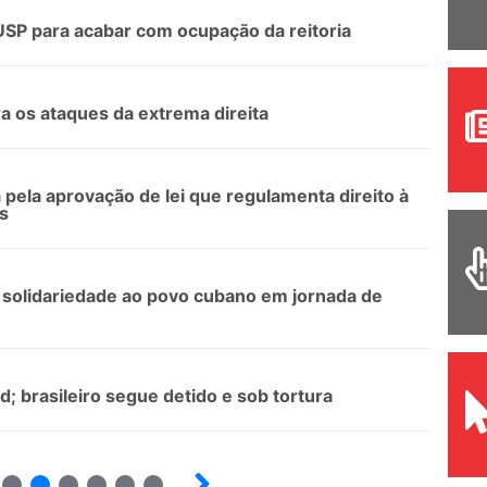
USP para acabar com ocupação da reitoria
a os ataques da extrema direita
 pela aprovação de lei que regulamenta direito à
s
solidariedade ao povo cubano em jornada de
d; brasileiro segue detido e sob tortura
8
9
10
12
13