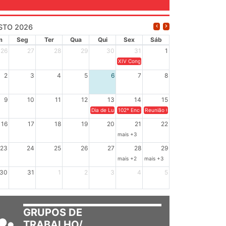
STO 2026
m
Seg
Ter
Qua
Qui
Sex
Sáb
26
27
28
29
30
31
1
XIV Congresso Brasileiro de Pesquisadores
2
3
4
5
6
7
8
9
10
11
12
13
14
15
Dia de Luta em Defesa de Cuba e da Soberania dos Po
102º Encontro da Regional Leste, “Em terra
Reunião GTPE.
16
17
18
19
20
21
22
mais +3
23
24
25
26
27
28
29
mais +2
mais +3
30
31
1
2
3
4
5
GRUPOS DE
TRABALHO/