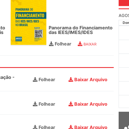
AGO
Do
nto
Panorama do Financiamento
is
das IEES/IMES/IDES
Folhear
BAIXAR
cação -
Folhear
Baixar Arquivo
Folhear
Baixar Arquivo
Folhear
Baixar Arquivo