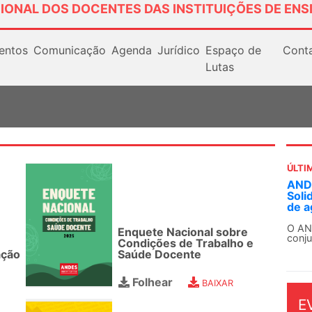
IONAL DOS DOCENTES DAS INSTITUIÇÕES DE ENS
entos
Comunicação
Agenda
Jurídico
Espaço de
Cont
Lutas
ÚLTI
ANDE
Soli
de a
O AN
Enquete Nacional sobre
conju
Condições de Trabalho e
ação
Saúde Docente
Folhear
BAIXAR
E