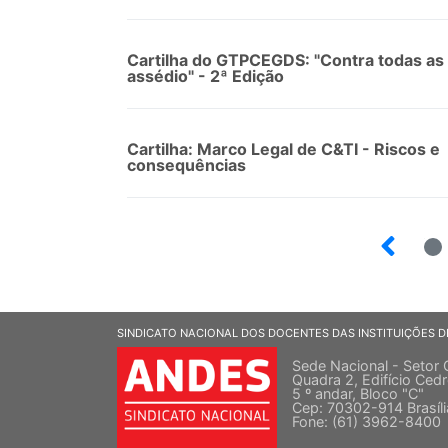
Cartilha do GTPCEGDS: "Contra todas as
assédio" - 2ª Edição
Cartilha: Marco Legal de C&TI - Riscos e
consequências
SINDICATO NACIONAL DOS DOCENTES DAS INSTITUIÇÕES D
Sede Nacional - Setor 
Quadra 2, Edifício Cedr
5 º andar, Bloco "C"
Cep: 70302-914 Brasíl
Fone: (61) 3962-8400