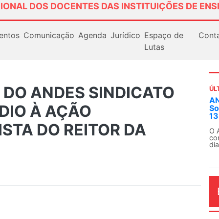
IONAL DOS DOCENTES DAS INSTITUIÇÕES DE ENS
entos
Comunicação
Agenda
Jurídico
Espaço de
Cont
Lutas
 DO ANDES SINDICATO
ÚL
AN
DIO À AÇÃO
So
13
STA DO REITOR DA
O 
co
dia