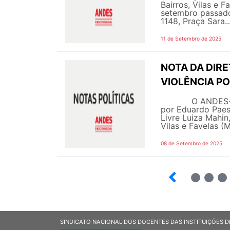
Bairros, Vilas e 
setembro passado,
1148, Praça Sara..
11 de Setembro de 2025
NOTA DA DIRE
VIOLÊNCIA PO
O ANDES-SN man
por Eduardo Paes
Livre Luiza Mahin
Vilas e Favelas (M
08 de Setembro de 2025
9
10
SINDICATO NACIONAL DOS DOCENTES DAS INSTITUIÇÕES D