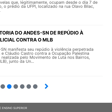
Favelas que, legitimamente, ocupam desde o dia 7 de
 o prédio da UFPI, localizado na rua Olavo Bilac,
.
TORIA DO ANDES-SN DE REPÚDIO À
LICIAL CONTRA O MLB
ifesta seu repúdio à violência perpetrada
 e Cláudio Castro contra a Ocupação Palestina
, realizada pelo Movimento de Luta nos Bairros,
LB), junto da Un...
12
13
14
15
16
17
E ENSINO SUPERIOR