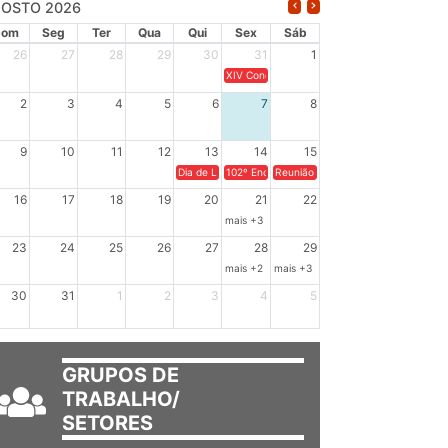
OSTO 2026
Dom
Seg
Ter
Qua
Qui
Sex
Sáb
26
27
28
29
30
31
1
XIV Congresso Brasileiro de Pesquisadores(a
2
3
4
5
6
7
8
9
10
11
12
13
14
15
Dia de Luta em Defesa de Cuba e da Soberania dos Po
102º Encontro da Regional Leste, “Em terra e
Reunião GTPE.
16
17
18
19
20
21
22
mais +3
23
24
25
26
27
28
29
mais +2
mais +3
30
31
1
2
3
4
5
GRUPOS DE
TRABALHO/
SETORES