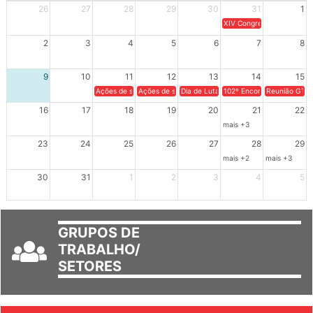
26
27
28
29
30
31
1
XIV Congresso Brasileiro 
2
3
4
5
6
7
8
9
10
11
12
13
14
15
Ações de solidariedade a Cuba no Rio Grande do Sul - 100 anos 
Ações de solidariedade a Cuba no Rio Grande do Su
Dia de Luta em Defesa de Cuba e da S
102º Encontro da Regional
Reunião GTPE
16
17
18
19
20
21
22
mais +3
23
24
25
26
27
28
29
mais +2
mais +3
30
31
1
2
3
4
5
GRUPOS DE
TRABALHO/
SETORES