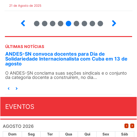
21 de Agosto de 2025
10
12
13
14
15
16
17
18
ÚLTIMAS NOTÍCIAS
ANDES-SN convoca docentes para Dia de
Solidariedade Internacionalista com Cuba em 13 de
agosto
O ANDES-SN conclama suas seções sindicais e o conjunto
da categoria docente a construírem, no dia...
EVENTOS
AGOSTO 2026
Dom
Seg
Ter
Qua
Qui
Sex
Sáb