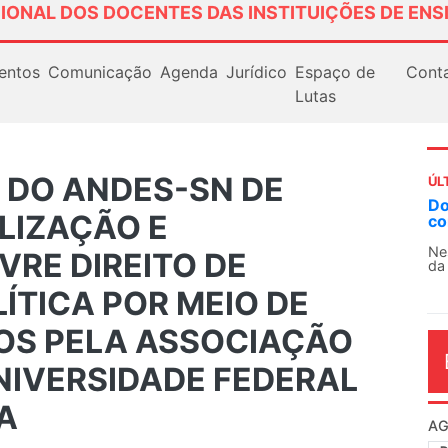
IONAL DOS DOCENTES DAS INSTITUIÇÕES DE ENS
entos
Comunicação
Agenda
Jurídico
Espaço de
Cont
Lutas
 DO ANDES-SN DE
ÚL
Docentes paralisam novamente as atividades
LIZAÇÃO E
contra as políticas de Milei na Argentina
Nessa segunda-feira (3), sindicatos de docentes
VRE DIREITO DE
da educação superior e básica da Argentina...
ÍTICA POR MEIO DE
OS PELA ASSOCIAÇÃO
NIVERSIDADE FEDERAL
A
AG