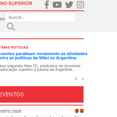
INO SUPERIOR
ato
TIMAS NOTÍCIAS
ANDES-SN convoca docentes para Dia de
Solidariedade Internacionalista com Cuba em
13 de agosto
O ANDES-SN conclama suas seções sindicais e o
conjunto da categoria docente a construírem, no
dia...
EVENTOS
OSTO 2026