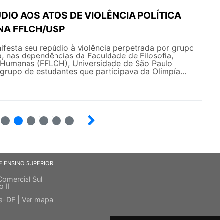
DIO AOS ATOS DE VIOLÊNCIA POLÍTICA
NA FFLCH/USP
esta seu repúdio à violência perpetrada por grupo
a, nas dependências da Faculdade de Filosofia,
s Humanas (FFLCH), Universidade de São Paulo
grupo de estudantes que participava da Olimpía...
13
14
15
16
17
18
E ENSINO SUPERIOR
Comercial Sul
o II
ia-DF |
Ver mapa