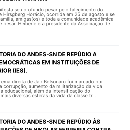
esta seu profundo pesar pelo falecimento do
e Hirsgberg Horácio, ocorrida em 25 de agosto e se
 família, amigas(os) e toda a comunidade acadêmica
 pesar. Heiberle era presidente da Associação de
TORIA DO ANDES-SN DE REPÚDIO A
EMOCRÁTICAS EM INSTITUIÇÕES DE
IOR (IES).
ema direita de Jair Bolsonaro foi marcado por
e corrupção, aumento da militarização da vida
ma educacional, além da intensificação do
mais diversas esferas da vida da classe tr...
TORIA DO ANDES-SN DE REPÚDIO ÀS
RAÇÕES DE NIKOLAS FERREIRA CONTRA