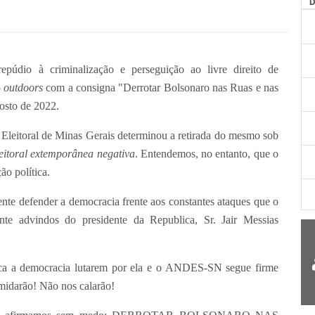
púdio à criminalização e perseguição ao livre direito de
o
outdoors
com a consigna "Derrotar Bolsonaro nas Ruas e nas
osto de 2022.
leitoral de Minas Gerais determinou a retirada do mesmo sob
eitoral extemporânea negativa
. Entendemos, no entanto, que o
ão política.
nte defender a democracia frente aos constantes ataques que o
nte advindos do presidente da Republica, Sr. Jair Messias
dica a democracia lutarem por ela e o ANDES-SN segue firme
midarão! Não nos calarão!