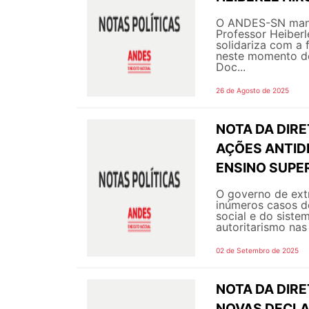
O ANDES-SN manif
Professor Heiberl
solidariza com a
neste momento de
Doc...
26 de Agosto de 2025
NOTA DA DIRE
AÇÕES ANTID
ENSINO SUPER
O governo de extr
inúmeros casos d
social e do siste
autoritarismo nas 
02 de Setembro de 2025
NOTA DA DIRE
NOVAS DECLA