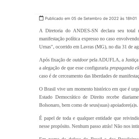
Publicado em 05 de Setembro de 2022 às 18h01
A Diretoria do ANDES-SN declara seu total re
manifestação política expresso no caso envolvend
Urnas", ocorrido em Lavras (MG), no dia 31 de ag
Após fixação de
outdoor
pela ADUFLA, a Justiça E
a alegação de que esse configuraria
propaganda el
caso é de cerceamento das liberdades de manifestaç
O Brasil vive um momento histórico em que é urge
Estado Democrático de Direito recebe diariame
Bolsonaro, bem como de seus(suas) apoiadore(a)s.
É papel de toda e qualquer entidade que reivin
nesse propósito. Nenhum passo atrás! Não nos inti