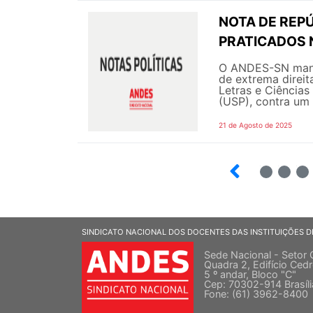
NOTA DE REPÚ
PRATICADOS 
O ANDES-SN manif
de extrema direit
Letras e Ciência
(USP), contra um 
21 de Agosto de 2025
10
12
SINDICATO NACIONAL DOS DOCENTES DAS INSTITUIÇÕES D
Sede Nacional - Setor 
Quadra 2, Edifício Cedr
5 º andar, Bloco "C"
Cep: 70302-914 Brasíl
Fone: (61) 3962-8400