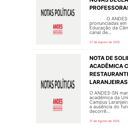
PROFESSORAS
O ANDES-SN man
pronunciadas em 
Educação da Câma
canal de...
27 de Agosto de 2025
NOTA DE SOL
ACADÊMICA 
RESTAURANTE
LARANJEIRAS 
O ANDES-SN manif
acadêmica da Univ
Campus Laranjeira
a ausência do fun
decorrê...
21 de Agosto de 2025