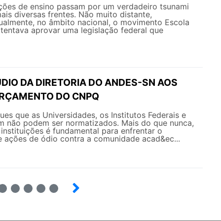
uições de ensino passam por um verdadeiro tsunami
ais diversas frentes. Não muito distante,
ualmente, no âmbito nacional, o movimento Escola
tentava aprovar uma legislação federal que
DIO DA DIRETORIA DO ANDES-SN AOS
ORÇAMENTO DO CNPQ
es que as Universidades, os Institutos Federais e
 não podem ser normatizados. Mais do que nunca,
 instituições é fundamental para enfrentar o
 ações de ódio contra a comunidade acad&ec...
6
7
8
9