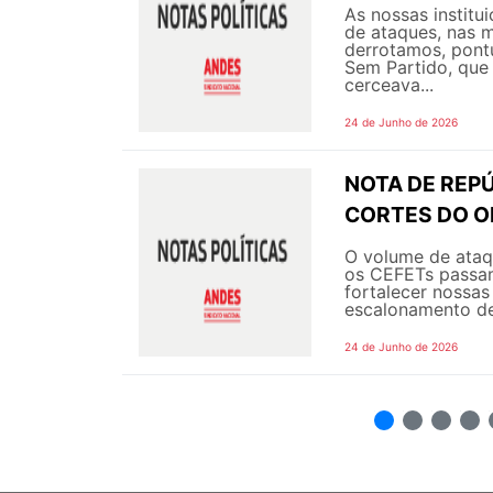
As nossas instit
de ataques, nas m
derrotamos, pont
Sem Partido, que 
cerceava...
24 de Junho de 2026
NOTA DE REPÚ
CORTES DO 
O volume de ataqu
os CEFETs passam
fortalecer nossas
escalonamento de
24 de Junho de 2026
2
3
4
5