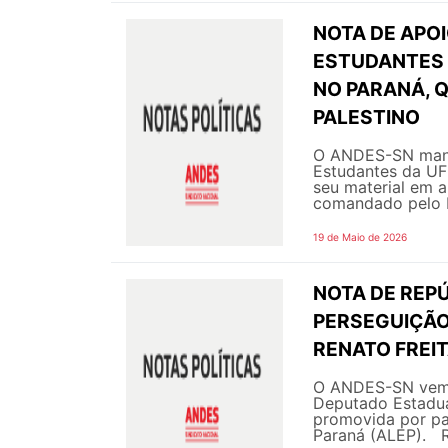
NOTA DE APOI
ESTUDANTES 
NO PARANÁ, 
PALESTINO
O ANDES-SN manif
Estudantes da UFF
seu material em a
comandado pelo Es
19 de Maio de 2026
NOTA DE REPÚ
PERSEGUIÇÃO
RENATO FREI
O ANDES-SN vem a
Deputado Estadual
promovida por pa
Paraná (ALEP). Re