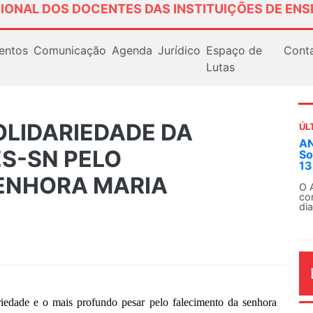
IONAL DOS DOCENTES DAS INSTITUIÇÕES DE ENS
entos
Comunicação
Agenda
Jurídico
Espaço de
Cont
Lutas
OLIDARIEDADE DA
ÚL
AN
ES-SN PELO
So
13
ENHORA MARIA
O 
co
dia
edade e o mais profundo pesar pelo falecimento da senhora