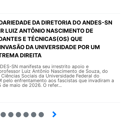
IDARIEDADE DA DIRETORIA DO ANDES-SN
R LUIZ ANTÔNIO NASCIMENTO DE
DANTES E TÉCNICAS(OS) QUE
 INVASÃO DA UNIVERSIDADE POR UM
TREMA DIREITA
DES-SN manifesta seu irrestrito apoio e
 professor Luiz Antônio Nascimento de Souza, do
Ciências Sociais da Universidade Federal do
pelo enfrentamento aos fascistas que invadiram a
 de maio de 2026. O refer...
4
5
6
7
8
9