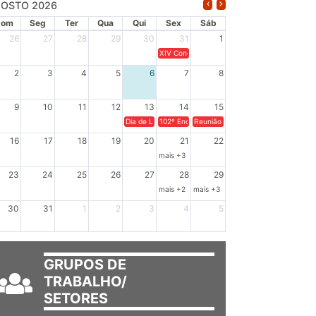
OSTO 2026
Dom
Seg
Ter
Qua
Qui
Sex
Sáb
26
27
28
29
30
31
1
XIV Congresso Brasileiro de Pesquisadores(a
2
3
4
5
6
7
8
9
10
11
12
13
14
15
Dia de Luta em Defesa de Cuba e da Soberania dos Po
102º Encontro da Regional Leste, “Em terra e
Reunião GTPE.
16
17
18
19
20
21
22
mais +3
23
24
25
26
27
28
29
mais +2
mais +3
30
31
1
2
3
4
5
GRUPOS DE
TRABALHO/
SETORES