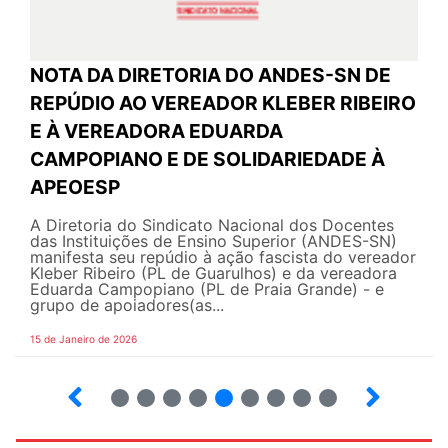
NOTA DA DIRETORIA DO ANDES-SN DE
REPÚDIO AO VEREADOR KLEBER RIBEIRO
E À VEREADORA EDUARDA
CAMPOPIANO E DE SOLIDARIEDADE À
APEOESP
A Diretoria do Sindicato Nacional dos Docentes
das Instituições de Ensino Superior (ANDES-SN)
manifesta seu repúdio à ação fascista do vereador
Kleber Ribeiro (PL de Guarulhos) e da vereadora
Eduarda Campopiano (PL de Praia Grande) - e
grupo de apoiadores(as...
15 de Janeiro de 2026
3
4
5
6
7
8
9
10