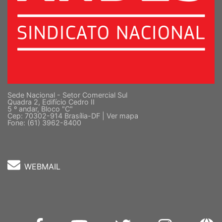
Sede Nacional - Setor Comercial Sul
Quadra 2, Edifício Cedro II
5 º andar, Bloco "C"
Cep: 70302-914 Brasília-DF |
Ver mapa
Fone: (61) 3962-8400
WEBMAIL