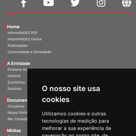
Home
InformANDES PDF
InformANDES Online
Publicações
Universidade e Sociedade
A Entidade
Diretoria Atual
História
O nosso site usa
Escritórios
Estatuto
cookies
Documentos
Circulares
Utilizamos cookies e outras
Notas Políticas
tecnologias de medição para
Rel. Conad/Congresso
melhorar a sua experiência de
navegação no nosso site, de
Mídias