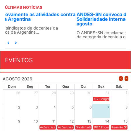
ÚLTIMAS NOTÍCIAS
ANDES-SN convoca docentes para Dia de
Solidariedade Internacionalista com Cuba em 13 de
agosto
O ANDES-SN conclama suas seções sindicais e o conjunto
da categoria docente a construírem, no dia...
EVENTOS
AGOSTO 2026
Dom
Seg
Ter
Qua
Qui
Sex
Sáb
26
27
28
29
30
31
1
XIV Congresso Brasileiro 
2
3
4
5
6
7
8
9
10
11
12
13
14
15