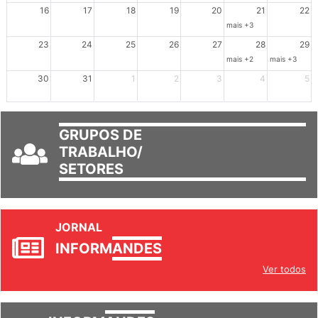
Ações de solidariedade a Cuba no Rio Grande do Sul - 100 anos 
Ações de solidariedade a Cuba no Rio Grande do Su
Dia de Luta em Defesa de Cuba e da S
102º Encontro da Regional
Reunião GTPE
16
17
18
19
20
21
22
mais +3
23
24
25
26
27
28
29
mais +2
mais +3
30
31
1
2
3
4
5
GRUPOS DE
TRABALHO/
SETORES
JORNAL
INFORM
ANDES
Ver todos