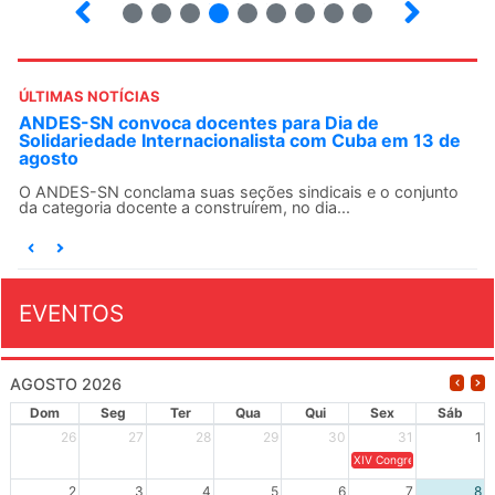
2
3
4
5
6
7
8
9
ÚLTIMAS NOTÍCIAS
ANDES-SN convoca docentes para Dia de
Solidariedade Internacionalista com Cuba em 13 de
agosto
O ANDES-SN conclama suas seções sindicais e o conjunto
da categoria docente a construírem, no dia...
EVENTOS
AGOSTO 2026
Dom
Seg
Ter
Qua
Qui
Sex
Sáb
26
27
28
29
30
31
1
XIV Congresso Brasileiro 
2
3
4
5
6
7
8