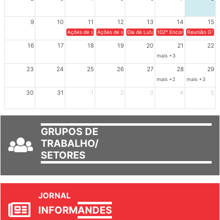
9
10
11
12
13
14
15
Ações de solidariedade a Cuba no Rio Grande do Sul - 100 anos 
Ações de solidariedade a Cuba no Rio Grande do Su
Dia de Luta em Defesa de Cuba e da S
102º Encontro da Regional
Reunião GTPE
16
17
18
19
20
21
22
mais +3
23
24
25
26
27
28
29
mais +2
mais +3
30
31
1
2
3
4
5
GRUPOS DE
TRABALHO/
SETORES
JORNAL
INFORM
ANDES