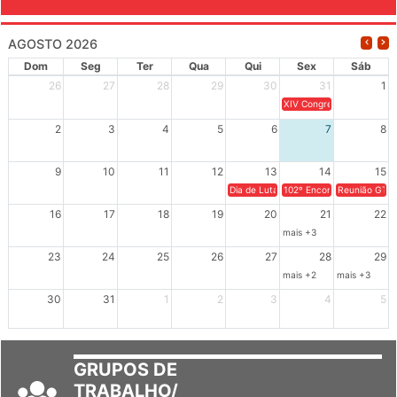
AGOSTO 2026
Dom
Seg
Ter
Qua
Qui
Sex
Sáb
26
27
28
29
30
31
1
XIV Congresso Brasileiro 
2
3
4
5
6
7
8
9
10
11
12
13
14
15
Dia de Luta em Defesa de Cuba e da S
102º Encontro da Regional
Reunião GTPE
16
17
18
19
20
21
22
mais +3
23
24
25
26
27
28
29
mais +2
mais +3
30
31
1
2
3
4
5
GRUPOS DE
TRABALHO/