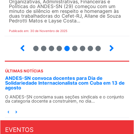
Organizativas, Administrativas, Financeiras e
Políticas do ANDES-SN (29) começou com um
minuto de silêncio em respeito e homenagem às
duas trabalhadoras do Cefet-RJ, Allane de Souza
Pedrotti Matos e Layse Costa...
Publicado em: 30 de Novembro de 2025
26
27
28
29
30
31
32
33
34
ÚLTIMAS NOTÍCIAS
ANDES-SN convoca docentes para Dia de
Solidariedade Internacionalista com Cuba em 13 de
agosto
O ANDES-SN conclama suas seções sindicais e o conjunto
da categoria docente a construírem, no dia...
EVENTOS