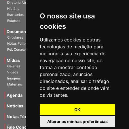
Diretoria Atual
História
O nosso site usa
Escritórios
Estatuto
cookies
Documentos
Circulares
Utilizamos cookies e outras
Notas Políticas
tecnologias de medição para
Rel. Conad/Congresso
melhorar a sua experiência de
navegação no nosso site, de
Mídias
Galerias
forma a mostrar conteúdo
Vídeos
personalizado, anúncios
Imagens
direcionados, analisar o tráfego
Materiais
do site e entender de onde vêm
os visitantes.
Agenda
Notícias
OK
Notas Técnicas
Alterar as minhas preferências
Fale Conocsco