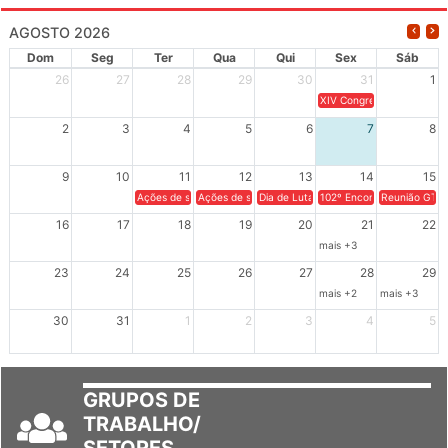
AGOSTO 2026
Dom
Seg
Ter
Qua
Qui
Sex
Sáb
26
27
28
29
30
31
1
XIV Congresso Brasileiro 
2
3
4
5
6
7
8
9
10
11
12
13
14
15
Ações de solidariedade a Cuba no Rio Grande do Sul - 100 anos 
Ações de solidariedade a Cuba no Rio Grande do Su
Dia de Luta em Defesa de Cuba e da S
102º Encontro da Regional
Reunião GTPE
16
17
18
19
20
21
22
mais +3
23
24
25
26
27
28
29
mais +2
mais +3
30
31
1
2
3
4
5
GRUPOS DE
TRABALHO/