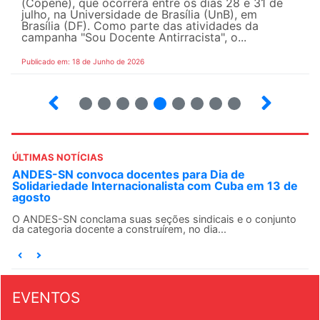
(Copene), que ocorrerá entre os dias 28 e 31 de
julho, na Universidade de Brasília (UnB), em
Brasília (DF). Como parte das atividades da
campanha "Sou Docente Antirracista", o...
Publicado em: 18 de Junho de 2026
2
3
4
5
6
7
8
9
10
ÚLTIMAS NOTÍCIAS
ANDES-SN convoca docentes para Dia de
Solidariedade Internacionalista com Cuba em 13 de
agosto
O ANDES-SN conclama suas seções sindicais e o conjunto
da categoria docente a construírem, no dia...
EVENTOS