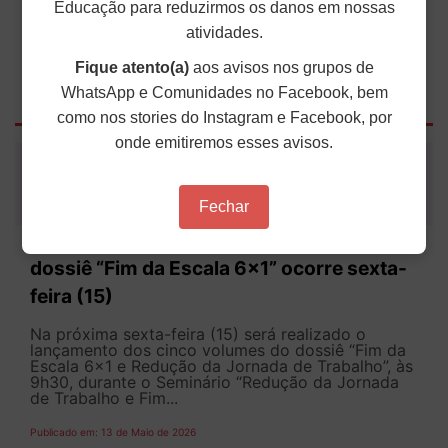
Educação para reduzirmos os danos em nossas
atividades.
Fique atento(a)
aos avisos nos grupos de
WhatsApp e Comunidades no Facebook, bem
Outras Notícias
como nos stories do Instagram e Facebook, por
onde emitiremos esses avisos.
Fechar
Lançamento da versão impressa do
dossiê “Fim da Escala 6×1” ocorre sexta-
feira (15)
Na próxima sexta-feira (15) será realizado o
lançamento dos cinco volumes do dossiê “Fim da
Escala 6×1 e Redução da Jornada de Trabalho”, às
9h30, durante o Seminário “Redução da Jornada
de Trabalho e Fim...
Publicado em: 13 de Maio de 2026