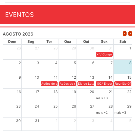
EVENTOS
AGOSTO 2026
Dom
Seg
Ter
Qua
Qui
Sex
Sáb
26
27
28
29
30
31
1
XIV Congresso Brasileiro 
2
3
4
5
6
7
8
9
10
11
12
13
14
15
Ações de solidariedade a Cuba no Rio Grande do Sul - 100 anos 
Ações de solidariedade a Cuba no Rio Grande do Su
Dia de Luta em Defesa de Cuba e da S
102º Encontro da Regional
Reunião GTPE
16
17
18
19
20
21
22
mais +3
23
24
25
26
27
28
29
mais +2
mais +3
30
31
1
2
3
4
5