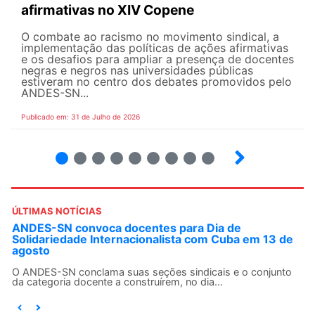
afirmativas no XIV Copene
O combate ao racismo no movimento sindical, a
implementação das políticas de ações afirmativas
e os desafios para ampliar a presença de docentes
negras e negros nas universidades públicas
estiveram no centro dos debates promovidos pelo
ANDES-SN...
Publicado em: 31 de Julho de 2026
2
3
4
5
6
7
8
9
ÚLTIMAS NOTÍCIAS
ANDES-SN convoca docentes para Dia de
Solidariedade Internacionalista com Cuba em 13 de
agosto
O ANDES-SN conclama suas seções sindicais e o conjunto
da categoria docente a construírem, no dia...