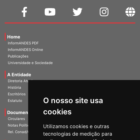
Home
InformANDES PDF
InformANDES Online
Publicações
Universidade e Sociedade
A Entidade
Diretoria Atual
História
O nosso site usa
Escritórios
Estatuto
cookies
Documentos
Circulares
Utilizamos cookies e outras
Notas Políticas
tecnologias de medição para
Rel. Conad/Congresso