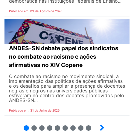
democrática nas Instituições Federais de Ensino...
Publicado em: 03 de Agosto de 2026
ANDES-SN debate papel dos sindicatos
no combate ao racismo e ações
afirmativas no XIV Copene
O combate ao racismo no movimento sindical, a
implementação das políticas de ações afirmativas
e os desafios para ampliar a presença de docentes
negras e negros nas universidades públicas
estiveram no centro dos debates promovidos pelo
ANDES-SN...
Publicado em: 31 de Julho de 2026
2
3
4
5
6
7
8
9