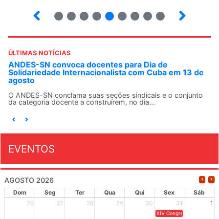
2
3
4
5
6
7
8
9
10
ÚLTIMAS NOTÍCIAS
ANDES-SN convoca docentes para Dia de
Solidariedade Internacionalista com Cuba em 13 de
agosto
O ANDES-SN conclama suas seções sindicais e o conjunto
da categoria docente a construírem, no dia...
EVENTOS
AGOSTO 2026
Dom
Seg
Ter
Qua
Qui
Sex
Sáb
26
27
28
29
30
31
1
XIV Congresso Brasileiro 