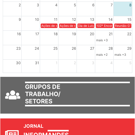
2
3
4
5
6
7
8
9
10
11
12
13
14
15
Ações de solidariedade a Cuba no Rio Grande do Sul - 100 anos 
Ações de solidariedade a Cuba no Rio Grande do Su
Dia de Luta em Defesa de Cuba e da S
102º Encontro da Regional
Reunião GTPE
16
17
18
19
20
21
22
mais +3
23
24
25
26
27
28
29
mais +2
mais +3
30
31
1
2
3
4
5
GRUPOS DE
TRABALHO/
SETORES
JORNAL
INFORM
ANDES