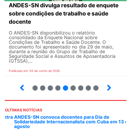
ANDES-SN divulga resultado de enquete
sobre condições de trabalho e saúde
docente
O ANDES-SN disponibilizou o relatório
consolidado da Enquete Nacional sobre
Condições de Trabalho e Saúde Docente. O
documento foi apresentado no dia 29 de maio,
durante a reunião do Grupo de Trabalho de
Seguridade Social e Assuntos de Aposentadoria
(GTSSA),...
Publicado em: 03 de Junho de 2026
3
4
5
6
7
8
9
10
ÚLTIMAS NOTÍCIAS
ANDES-SN convoca docentes para Dia de
Solidariedade Internacionalista com Cuba em 13 de
agosto