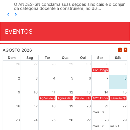
O ANDES-SN conclama suas seções sindicais e o conjunto
da categoria docente a construírem, no dia...
EVENTOS
AGOSTO 2026
Dom
Seg
Ter
Qua
Qui
Sex
Sáb
26
27
28
29
30
31
1
XIV Congresso Brasileiro 
2
3
4
5
6
7
8
9
10
11
12
13
14
15
Ações de solidariedade a Cuba no Rio Grande do Sul - 100 anos 
Ações de solidariedade a Cuba no Rio Grande do Su
Dia de Luta em Defesa de Cuba e da S
102º Encontro da Regional
Reunião GTPE
16
17
18
19
20
21
22
mais +3
23
24
25
26
27
28
29