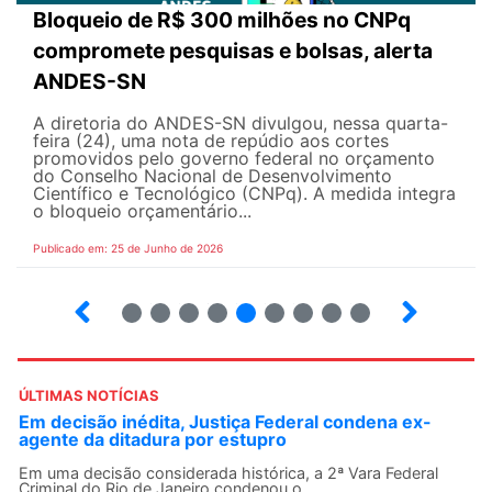
Bloqueio de R$ 300 milhões no CNPq
compromete pesquisas e bolsas, alerta
ANDES-SN
A diretoria do ANDES-SN divulgou, nessa quarta-
feira (24), uma nota de repúdio aos cortes
promovidos pelo governo federal no orçamento
do Conselho Nacional de Desenvolvimento
Científico e Tecnológico (CNPq). A medida integra
o bloqueio orçamentário...
Publicado em: 25 de Junho de 2026
2
3
4
5
6
7
8
9
ÚLTIMAS NOTÍCIAS
Em decisão inédita, Justiça Federal condena ex-
agente da ditadura por estupro
Em uma decisão considerada histórica, a 2ª Vara Federal
Criminal do Rio de Janeiro condenou o...