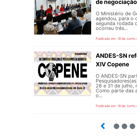
de negociação
O Ministério de G
agendou, para o d
segunda rodada d
ocorreu três...
Publicado em: 18 de Junho
ANDES-SN refor
XIV Copene
O ANDES-SN parti
Pesquisadores(as)
28 e 31 de julho, 
Como parte das a
o...
Publicado em: 18 de Junho
2
3
4