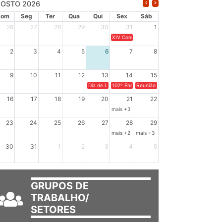
OSTO 2026
Dom
Seg
Ter
Qua
Qui
Sex
Sáb
26
27
28
29
30
31
1
XIV Congresso Brasileiro de Pesquisadores(a
2
3
4
5
6
7
8
9
10
11
12
13
14
15
Dia de Luta em Defesa de Cuba e da Soberania dos Po
102º Encontro da Regional Leste, “Em terra e
Reunião GTPE.
16
17
18
19
20
21
22
mais +3
23
24
25
26
27
28
29
mais +2
mais +3
30
31
1
2
3
4
5
GRUPOS DE
TRABALHO/
SETORES