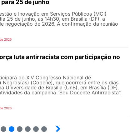
 para 25 de junho
estão e Inovação em Serviços Públicos (MGI)
ia 25 de junho, às 14h30, em Brasília (DF), a
e negociação de 2026. A confirmação da reunião
 de 2026
ça luta antirracista com participação no
cipará do XIV Congresso Nacional de
 Negros(as) (Copene), que ocorrerá entre os dias
na Universidade de Brasília (UnB), em Brasília (DF).
tividades da campanha "Sou Docente Antirracista",
 de 2026
5
6
7
8
9
10