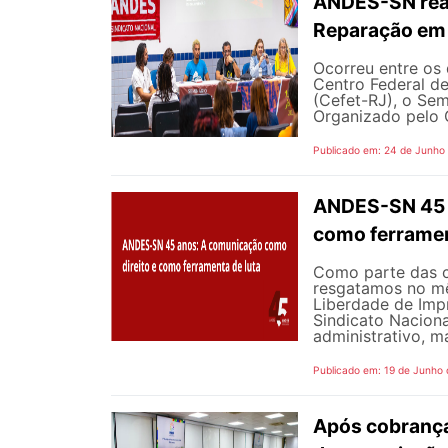
ANDES-SN reaf
Reparação em 
Ocorreu entre os 
Centro Federal d
(Cefet-RJ), o Sem
Organizado pelo G
Publicado em: 24 de Junho
ANDES-SN 45 A
como ferramen
Como parte das 
resgatamos no mê
Liberdade de Impr
Sindicato Nacion
administrativo, m
Publicado em: 19 de Junho
Após cobrança