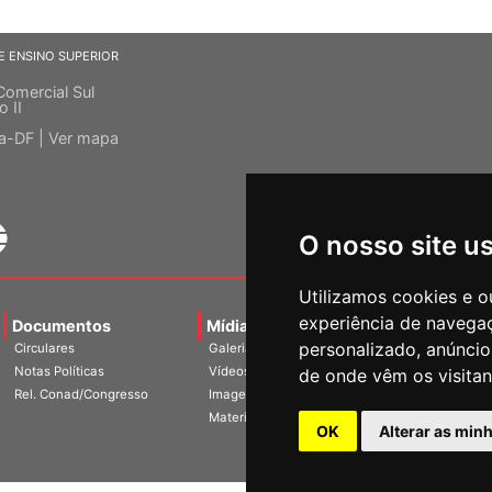
E ENSINO SUPERIOR
Comercial Sul
o II
ia-DF |
Ver mapa
O nosso site u
Utilizamos cookies e o
experiência de navega
Documentos
Mídias
Agenda
Notíci
personalizado, anúncios
Circulares
Galerias
Notas Políticas
Vídeos
de onde vêm os visitan
Rel. Conad/Congresso
Imagens
Materiais
OK
Alterar as min