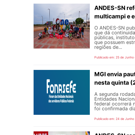
ANDES-SN refo
multicampi e e
O ANDES-SN public
que dá continuid
públicas, institut
que possuem estr
regiões de...
Publicado em: 25 de Junho
MGI envia pau
nesta quinta (
A segunda rodada
Entidades Naciona
federal ocorrerá n
foi confirmada dia
Publicado em: 24 de Junho