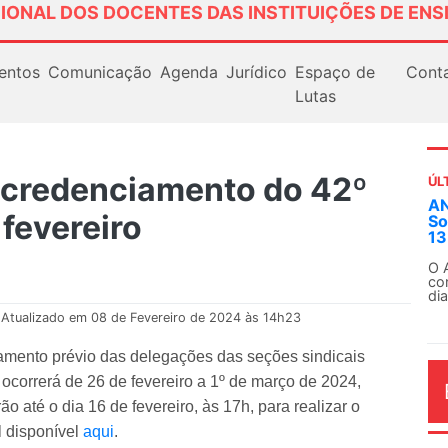
IONAL DOS DOCENTES DAS INSTITUIÇÕES DE ENS
entos
Comunicação
Agenda
Jurídico
Espaço de
Cont
Lutas
credenciamento do 42º
ÚL
AN
fevereiro
So
13
O 
co
dia
Atualizado em 08 de Fevereiro de 2024 às 14h23
mento prévio das delegações das seções sindicais
 ocorrerá de 26 de fevereiro a 1º de março de 2024,
ão até o dia 16 de fevereiro, às 17h, para realizar o
l disponível
aqui
.