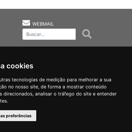
WEBMAIL
sa cookies
utras tecnologias de medição para melhorar a sua
ção no nosso site, de forma a mostrar conteúdo
as
Notas Técnicas
Fale Conocsco
 direcionados, analisar o tráfego do site e entender
tes.
has preferências
MANTIDO POR Camaleão Soft