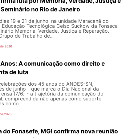
irma luta por Memória, Verdade, Justiça e
Seminário no Rio de Janeiro
dias 19 e 21 de junho, na unidade Maracanã do
e Educação Tecnológica Celso Suckow da Fonseca
inário Memória, Verdade, Justiça e Reparação.
rupo de Trabalho de...
 de 2026
nos: A comunicação como direito e
ta de luta
celebrações dos 45 anos do ANDES-SN,
s de junho - que marca o Dia Nacional da
ensa (7/6) - a trajetória da comunicação do
al, compreendida não apenas como suporte
as como...
 de 2026
 do Fonasefe, MGI confirma nova reunião