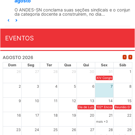
agosto
O ANDES-SN conclama suas seções sindicais e o conjunto
da categoria docente a construírem, no dia...
EVENTOS
AGOSTO 2026
Dom
Seg
Ter
Qua
Qui
Sex
Sáb
26
27
28
29
30
31
1
XIV Congresso Brasileiro 
2
3
4
5
6
7
8
9
10
11
12
13
14
15
Dia de Luta em Defesa de Cuba e da S
102º Encontro da Regional
Reunião GTPE
16
17
18
19
20
21
22
mais +3
23
24
25
26
27
28
29