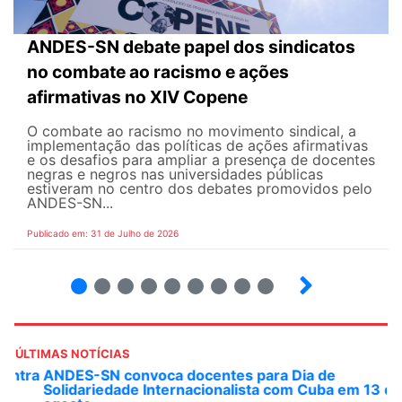
ANDES-SN debate papel dos sindicatos
no combate ao racismo e ações
afirmativas no XIV Copene
O combate ao racismo no movimento sindical, a
implementação das políticas de ações afirmativas
e os desafios para ampliar a presença de docentes
negras e negros nas universidades públicas
estiveram no centro dos debates promovidos pelo
ANDES-SN...
Publicado em: 31 de Julho de 2026
2
3
4
5
6
7
8
9
ÚLTIMAS NOTÍCIAS
ANDES-SN convoca docentes para Dia de
Solidariedade Internacionalista com Cuba em 13 de