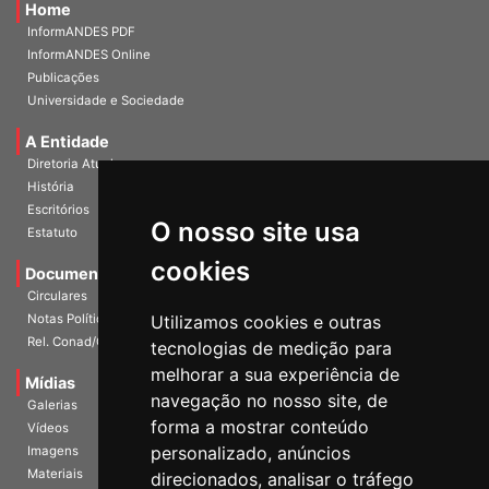
Home
InformANDES PDF
InformANDES Online
Publicações
Universidade e Sociedade
A Entidade
Diretoria Atual
História
O nosso site usa
Escritórios
Estatuto
cookies
Documentos
Circulares
Utilizamos cookies e outras
Notas Políticas
tecnologias de medição para
Rel. Conad/Congresso
melhorar a sua experiência de
navegação no nosso site, de
Mídias
Galerias
forma a mostrar conteúdo
Vídeos
personalizado, anúncios
Imagens
direcionados, analisar o tráfego