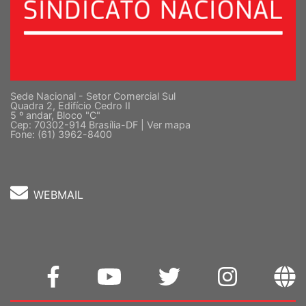
Sede Nacional - Setor Comercial Sul
Quadra 2, Edifício Cedro II
5 º andar, Bloco "C"
Cep: 70302-914 Brasília-DF |
Ver mapa
Fone: (61) 3962-8400
WEBMAIL