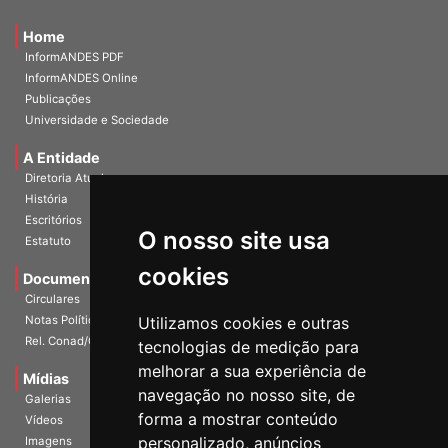
Home
InformANDES PDF
InformANDES Online
Publicações
Universidade e Sociedade
A Entidade
Diretoria Atual
História
O nosso site usa
Escritórios
Estatuto
cookies
Documentos
Circulares
Utilizamos cookies e outras
Notas Políticas
tecnologias de medição para
Rel. Conad/Congresso
melhorar a sua experiência de
navegação no nosso site, de
Mídias
Galerias
forma a mostrar conteúdo
Vídeos
personalizado, anúncios