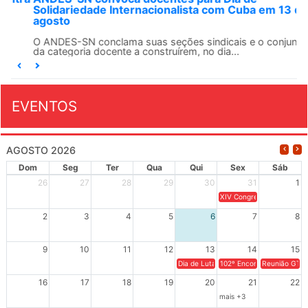
Solidariedade Internacionalista com Cuba em 13 de
agosto
O ANDES-SN conclama suas seções sindicais e o conjunto
da categoria docente a construírem, no dia...
EVENTOS
AGOSTO 2026
Dom
Seg
Ter
Qua
Qui
Sex
Sáb
26
27
28
29
30
31
1
XIV Congresso Brasileiro 
2
3
4
5
6
7
8
9
10
11
12
13
14
15
Dia de Luta em Defesa de Cuba e da S
102º Encontro da Regional
Reunião GTPE
16
17
18
19
20
21
22
mais +3