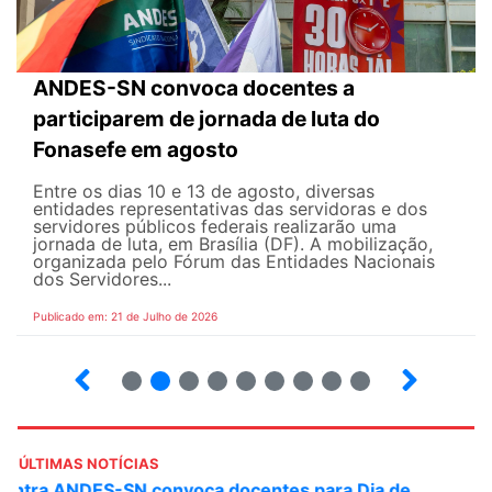
ANDES-SN convoca docentes a
participarem de jornada de luta do
Fonasefe em agosto
Entre os dias 10 e 13 de agosto, diversas
entidades representativas das servidoras e dos
servidores públicos federais realizarão uma
jornada de luta, em Brasília (DF). A mobilização,
organizada pelo Fórum das Entidades Nacionais
dos Servidores...
Publicado em: 21 de Julho de 2026
2
3
4
5
6
7
8
9
ÚLTIMAS NOTÍCIAS
ANDES-SN convoca docentes para Dia de