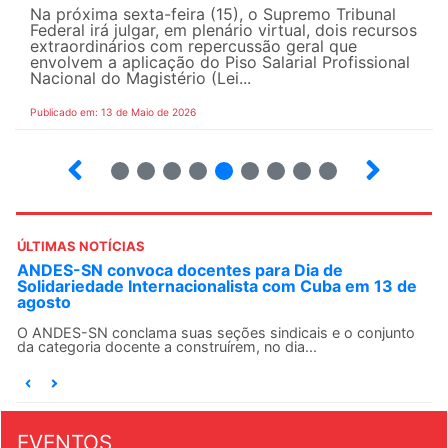
Na próxima sexta-feira (15), o Supremo Tribunal
Federal irá julgar, em plenário virtual, dois recursos
extraordinários com repercussão geral que
envolvem a aplicação do Piso Salarial Profissional
Nacional do Magistério (Lei...
Publicado em: 13 de Maio de 2026
6
7
8
9
10
12
13
14
ÚLTIMAS NOTÍCIAS
ANDES-SN convoca docentes para Dia de
Solidariedade Internacionalista com Cuba em 13 de
agosto
O ANDES-SN conclama suas seções sindicais e o conjunto
da categoria docente a construírem, no dia...
EVENTOS