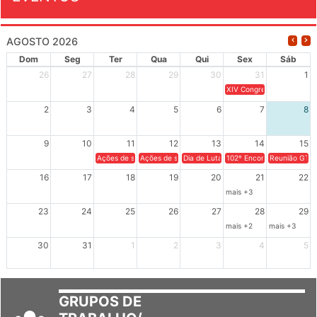
AGOSTO 2026
Dom
Seg
Ter
Qua
Qui
Sex
Sáb
26
27
28
29
30
31
1
XIV Congresso Brasileiro 
2
3
4
5
6
7
8
9
10
11
12
13
14
15
Ações de solidariedade a Cuba no Rio Grande do Sul - 100 anos 
Ações de solidariedade a Cuba no Rio Grande do Su
Dia de Luta em Defesa de Cuba e da S
102º Encontro da Regional
Reunião GTPE
16
17
18
19
20
21
22
mais +3
23
24
25
26
27
28
29
mais +2
mais +3
30
31
1
2
3
4
5
GRUPOS DE