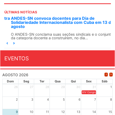
ÚLTIMAS NOTÍCIAS
ANDES-SN convoca docentes para Dia de
Solidariedade Internacionalista com Cuba em 13 de
agosto
O ANDES-SN conclama suas seções sindicais e o conjunto
da categoria docente a construírem, no dia...
EVENTOS
AGOSTO 2026
Dom
Seg
Ter
Qua
Qui
Sex
Sáb
26
27
28
29
30
31
1
XIV Congresso Brasileiro 
2
3
4
5
6
7
8