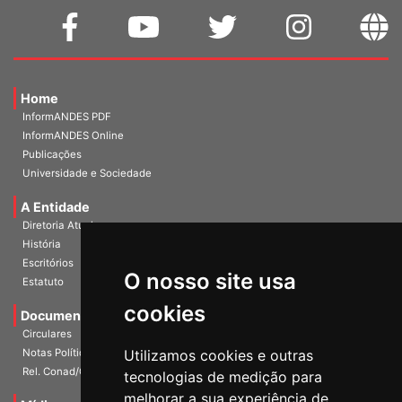
Home
InformANDES PDF
InformANDES Online
Publicações
Universidade e Sociedade
A Entidade
Diretoria Atual
História
O nosso site usa
Escritórios
Estatuto
cookies
Documentos
Circulares
Utilizamos cookies e outras
Notas Políticas
tecnologias de medição para
Rel. Conad/Congresso
melhorar a sua experiência de