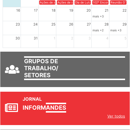
9
10
11
12
13
14
15
Ações de solidariedade a Cuba no Rio Grande do Sul - 100 anos 
Ações de solidariedade a Cuba no Rio Grande do Su
Dia de Luta em Defesa de Cuba e da S
102º Encontro da Regional
Reunião GTPE
16
17
18
19
20
21
22
mais +3
23
24
25
26
27
28
29
mais +2
mais +3
30
31
1
2
3
4
5
GRUPOS DE
TRABALHO/
SETORES
JORNAL
INFORM
ANDES
Ver todos