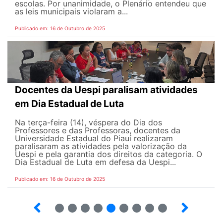
escolas. Por unanimidade, o Plenário entendeu que
as leis municipais violaram a...
Publicado em: 16 de Outubro de 2025
Docentes da Uespi paralisam atividades
em Dia Estadual de Luta
Na terça-feira (14), véspera do Dia dos
Professores e das Professoras, docentes da
Universidade Estadual do Piauí realizaram
paralisaram as atividades pela valorização da
Uespi e pela garantia dos direitos da categoria. O
Dia Estadual de Luta em defesa da Uespi...
Publicado em: 16 de Outubro de 2025
35
36
37
38
39
40
41
42
43