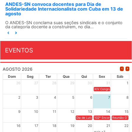
ANDES-SN convoca docentes para Dia de
Solidariedade Internacionalista com Cuba em 13 de
agosto
O ANDES-SN conclama suas seções sindicais e o conjunto
da categoria docente a construírem, no dia...
EVENTOS
AGOSTO 2026
Dom
Seg
Ter
Qua
Qui
Sex
Sáb
26
27
28
29
30
31
1
XIV Congresso Brasileiro 
2
3
4
5
6
7
8
9
10
11
12
13
14
15
Dia de Luta em Defesa de Cuba e da S
102º Encontro da Regional
Reunião GTPE
16
17
18
19
20
21
22