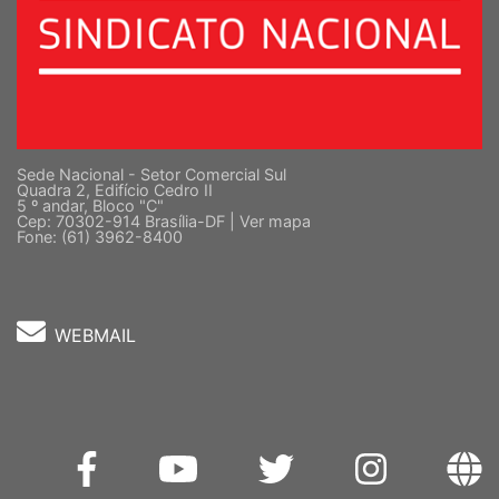
Sede Nacional - Setor Comercial Sul
Quadra 2, Edifício Cedro II
5 º andar, Bloco "C"
Cep: 70302-914 Brasília-DF |
Ver mapa
Fone: (61) 3962-8400
WEBMAIL