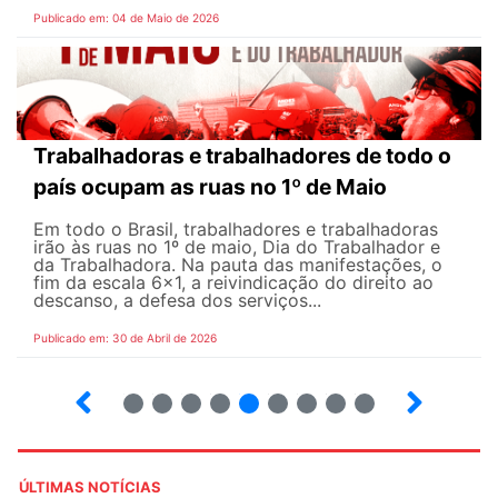
Publicado em: 04 de Maio de 2026
Trabalhadoras e trabalhadores de todo o
país ocupam as ruas no 1º de Maio
Em todo o Brasil, trabalhadores e trabalhadoras
irão às ruas no 1º de maio, Dia do Trabalhador e
da Trabalhadora. Na pauta das manifestações, o
fim da escala 6×1, a reivindicação do direito ao
descanso, a defesa dos serviços...
Publicado em: 30 de Abril de 2026
7
8
9
10
12
13
14
15
ÚLTIMAS NOTÍCIAS