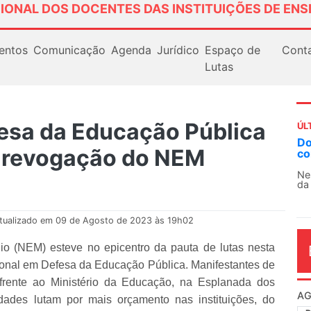
IONAL DOS DOCENTES DAS INSTITUIÇÕES DE ENS
entos
Comunicação
Agenda
Jurídico
Espaço de
Cont
Lutas
esa da Educação Pública
ÚL
AN
a revogação do NEM
So
13
O 
co
dia
tualizado em 09 de Agosto de 2023 às 19h02
o (NEM) esteve no epicentro da pauta de lutas nesta
acional em Defesa da Educação Pública. Manifestantes de
frente ao Ministério da Educação, na Esplanada dos
idades lutam por mais orçamento nas instituições, do