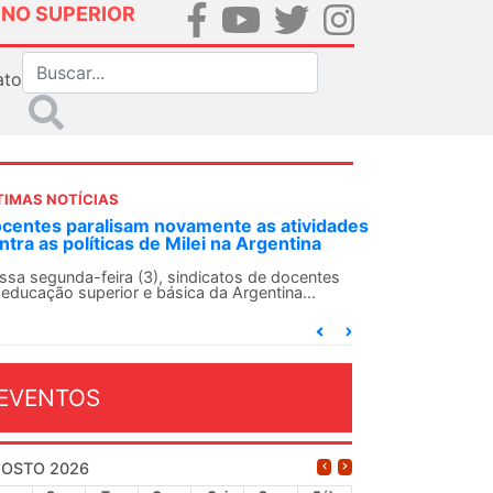
INO SUPERIOR
ato
TIMAS NOTÍCIAS
DES-SN convoca docentes para Dia de
lidariedade Internacionalista com Cuba em
 de agosto
ANDES-SN conclama suas seções sindicais e o
njunto da categoria docente a construírem, no
...
EVENTOS