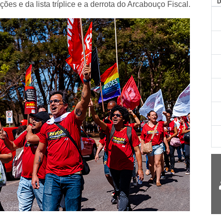
AG
ões e da lista tríplice e a derrota do Arcabouço Fiscal.