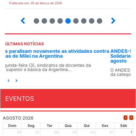
Publicado em: 05 de Março de 2026
14
15
16
17
18
19
20
21
22
ÚLTIMAS NOTÍCIAS
ANDES-SN convoca docentes para Dia de
Solidariedade Internacionalista com Cuba em 13 de
agosto
O ANDES-SN conclama suas seções sindicais e o conjunto
da categoria docente a construírem, no dia...
EVENTOS
AGOSTO 2026
Dom
Seg
Ter
Qua
Qui
Sex
Sáb