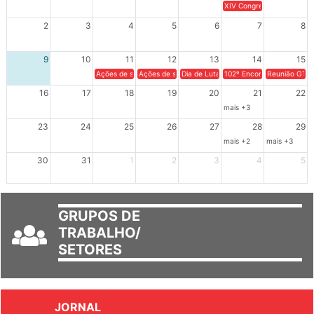
26
27
28
29
30
31
1
XIV Congresso Brasileiro 
2
3
4
5
6
7
8
9
10
11
12
13
14
15
Ações de solidariedade a Cuba no Rio Grande do Sul - 100 anos 
Ações de solidariedade a Cuba no Rio Grande do Su
Dia de Luta em Defesa de Cuba e da S
102º Encontro da Regional
Reunião GTPE
16
17
18
19
20
21
22
mais +3
23
24
25
26
27
28
29
mais +2
mais +3
30
31
1
2
3
4
5
GRUPOS DE
TRABALHO/
SETORES